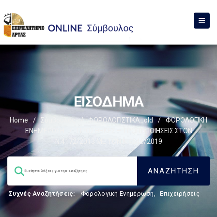
ΕΙΣΟΔΗΜΑ
Home
/
Σύμβουλος
/
ΦΟΡΟΛΟΓΙΣΤΙΚΑ_old
/
ΦΟΡΟΛΟΓΙΚΗ
ΕΝΗΜΕΡΩΣΗ
/
ΠΡΟΣΘΗΚΕΣ – ΤΡΟΠΟΠΟΙΗΣΕΙΣ ΣΤΟΝ
Ν.4172/2013 ΜΕ ΤΟΝ Ν.4646/2019
Συχνές Αναζητήσεις:
Φορολογικη Ενημέρωση
,
Επιχειρήσεις