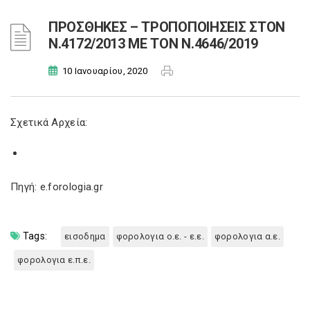
ΠΡΟΣΘΗΚΕΣ – ΤΡΟΠΟΠΟΙΗΣΕΙΣ ΣΤΟΝ
Ν.4172/2013 ΜΕ ΤΟΝ Ν.4646/2019
10 Ιανουαρίου, 2020
Σχετικά Αρχεία:
Πηγή: e.forologia.gr
Tags:
εισοδημα
φορολογια ο.ε. - ε.ε.
φορολογια α.ε.
φορολογια ε.π.ε.