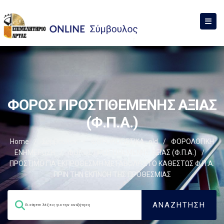
ΦΟΡΟΣ ΠΡΟΣΤΙΘΕΜΕΝΗΣ ΑΞΙΑΣ
(Φ.Π.Α.)
Home
/
Σύμβουλος
/
ΦΟΡΟΛΟΓΙΣΤΙΚΑ_old
/
ΦΟΡΟΛΟΓΙΚΗ
ΕΝΗΜΕΡΩΣΗ
/
ΦΟΡΟΣ ΠΡΟΣΤΙΘΕΜΕΝΗΣ ΑΞΙΑΣ (Φ.Π.Α.)
/
ΠΡΟΣΤΙΜΟ ΓΙΑ ΕΚΠΡΟΘΕΣΜΗ ΜΕΤΑΒΟΛΗ ΣΤΟ ΚΑΘΕΣΤΩΣ Φ.Π.Α.
ΠΡΙΝ ΤΗΝ ΕΚΠΝΟΗ ΤΗΣ ΠΡΟΘΕΣΜΙΑΣ