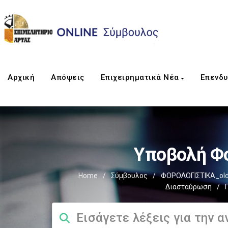
Αρχική
Απόψεις
Επιχειρηματικά Νέα
Επενδυ
Υποβολή Φο
Home
/
Σύμβουλος
/
ΦΟΡΟΛΟΓΙΣΤΙΚΑ_ol
Διασταύρωση
/