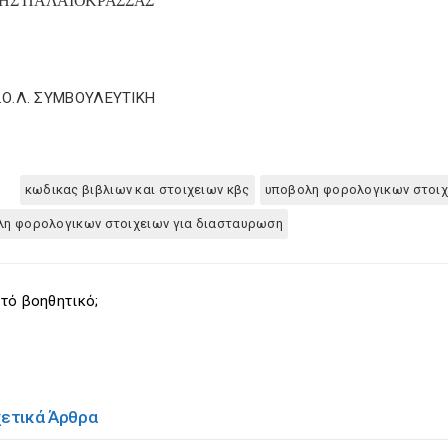
ΗΣ ΠΑΛΑΙΟΚΡΑΣΣΑΣ
Σ.Ο.Λ. ΣΥΜΒΟΥΛΕΥΤΙΚΗ
κωδικας βιβλιων και στοιχειων κβς
υποβολη φορολογικων στοιχ
λη φορολογικων στοιχειων για διασταυρωση
τό βοηθητικό;
χετικά Άρθρα