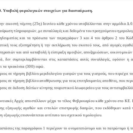
. Υποβολή φορολογικών στοιχείων για διασταύρωση.
την εικοστή πέμπτη (25η) Ιουνίου κάθε χρόνου υποβάλλονται στην αρμόδια Δ.0
ταύρωση πληροφοριών, με συναλλαγές και δεδομένα του προηγούμενου ημερολογι
τηδευματίας και τα πρόσωπα των παραγράφων 3 και 4 του άρθρου 2 του Κώδ
ατική τους εξυπηρέτηση ή την εκπλήρωση του σκοπού τους, από αγορές αγαθ
πηρεσιών και από καταβολή ή είσπραξη αμοιβών, αποζημιώσεων, οικονομικών 
κά, δεν συμπεριλαμβάνονται στις καταστάσεις αυτές συναλλαγές, εφόσον η αξ
ι τα τριακόσια (300) ευρώ.
ρεος σε τήρηση βιβλίου μεριδολογίου γιατρών για τους γιατρούς, που περιέχει το
ρεος σε τήρηση βιβλίου αποθήκευσης για τους επιτηδευματίες αποθέτες, που περι
ρεος σε έκδοση δελτίων κίνησης τουριστικού λεωφορείου για τους αντισυμβαλλό
ωνειακές Αρχές αποστέλλουν μέχρι το τέλος Φεβρουαρίου κάθε χρόνου στο ΚΕ. 
ης εξαγωγής αγαθών και εντολών επιστροφής δασμών, που εκδόθηκαν κατά τ
η εξαγωγής επισυνάπτεται αντίτυπο του σχετικού τιμολογίου.
ταστάσεις της παραγράφου 1 περιέχουν το ονοματεπώνυμο και το πατρώνυμο ή τ