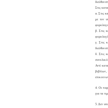
διεύθυνση
Στις κατ
α. Στις 
με τον υ
φορολογι
β. Στις 
φορολογί
γ. Στις 
διεύθυνση
δ. Στις 
συνολικό
Αντί κατ
βιβλίων,
επικοινω
4. Οι πα
για τα τ
5. Δεν υ