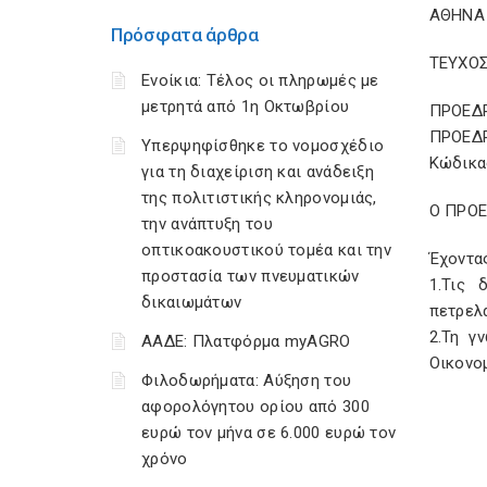
ΑΘΗΝΑ 
Πρόσφατα άρθρα
ΤΕΥΧΟΣ
Ενοίκια: Τέλος οι πληρωμές με
μετρητά από 1η Οκτωβρίου
ΠΡΟΕΔ
ΠΡΟΕΔΡ
Υπερψηφίσθηκε το νομοσχέδιο
Κώδικας
για τη διαχείριση και ανάδειξη
της πολιτιστικής κληρονομιάς,
Ο ΠΡΟ
την ανάπτυξη του
οπτικοακουστικού τομέα και την
Έχοντα
προστασία των πνευματικών
1.Τις 
δικαιωμάτων
πετρελα
2.Τη γ
ΑΑΔΕ: Πλατφόρμα myAGRO
Οικονο
Φιλοδωρήματα: Αύξηση του
αφορολόγητου ορίου από 300
ευρώ τον μήνα σε 6.000 ευρώ τον
χρόνο