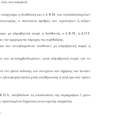
ο έτος που αφορούν.
το επάγγελμα, η διεύθυνση και ο Α.Φ.Μ. των συναλλασσομένων
 επωνυμίας, ο συνολικός αριθμός των τιμολογίων ή άλλων
υμο, με αλφαβητική σειρά, η διεύθυνση, ο Α.Φ.Μ., η Δ.Ο.Υ.
αι την ημερομηνία παροχής της περίθαλψης.
ία των επιτηδευματιών αποθετών, με αλφαβητική σειρά, η
ία των αντισυμβαλλομένων, κατά αλφαβητική σειρά, και το
από τον τρόπο έκδοσης των στοιχείων και τήρησης των λοιπών
 με ηλεκτρομαγνητικά μέσα αποθήκευσης ή ηλεκτρονικό τρόπο
Φ.Π.Α., υποβάλλουν τις καταστάσεις της παραγράφου 1 μόνο
ου προϊσταμένου δημόσιας οικονομικής υπηρεσίας.
: