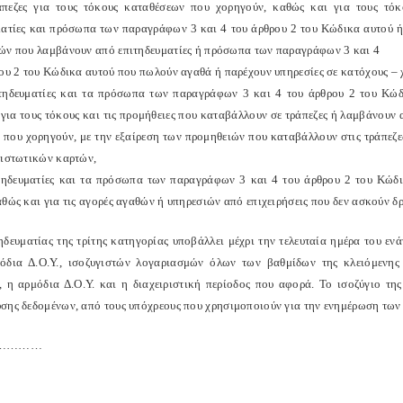
άπεζες για τους τόκους καταθέσεων που χορηγούν, καθώς και για τους τόκ
ματίες και πρόσωπα των παραγράφων 3 και 4 του άρθρου 2 του Κώδικα αυτού 
ών που λαμβάνουν από επιτηδευματίες ή πρόσωπα των παραγράφων 3 και 4
ου 2 του Κώδικα αυτού που πωλούν αγαθά ή παρέχουν υπηρεσίες σε κατόχους – 
ιτηδευματίες και τα πρόσωπα των παραγράφων 3 και 4 του άρθρου 2 του Κώ
 για τους τόκους και τις προμήθειες που καταβάλλουν σε τράπεζες ή λαμβάνουν α
ς που χορηγούν, με την εξαίρεση των προμηθειών που καταβάλλουν στις τράπε
πιστωτικών καρτών,
ιτηδευματίες και τα πρόσωπα των παραγράφων 3 και 4 του άρθρου 2 του Κώδι
θώς και για τις αγορές αγαθών ή υπηρεσιών από επιχειρήσεις που δεν ασκούν δ
ηδευματίας της τρίτης κατηγορίας υποβάλλει μέχρι την τελευταία ημέρα του ενά
όδια Δ.Ο.Υ., ισοζυγιστών λογαριασμών όλων των βαθμίδων της κλειόμενης 
, η αρμόδια Δ.Ο.Υ. και η διαχειριστική περίοδος που αφορά. Το ισοζύγιο τ
σης δεδομένων, από τους υπόχρεους που χρησιμοποιούν για την ενημέρωση των
…………