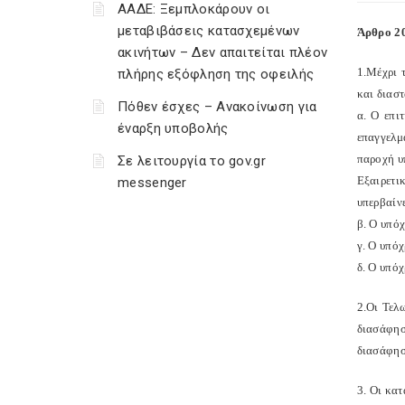
ΑΑΔΕ: Ξεμπλοκάρουν οι
μεταβιβάσεις κατασχεμένων
Άρθρο 20
ακινήτων – Δεν απαιτείται πλέον
1.Μέχρι 
πλήρης εξόφληση της οφειλής
και διασ
Πόθεν έσχες – Ανακοίνωση για
α. Ο επι
έναρξη υποβολής
επαγγελμ
παροχή υ
Σε λειτουργία το gov.gr
Εξαιρετι
messenger
υπερβαίνε
β. Ο υπόχ
γ. Ο υπόχ
δ. Ο υπόχ
2.Οι Τελ
διασάφησ
διασάφησ
3. Οι κα