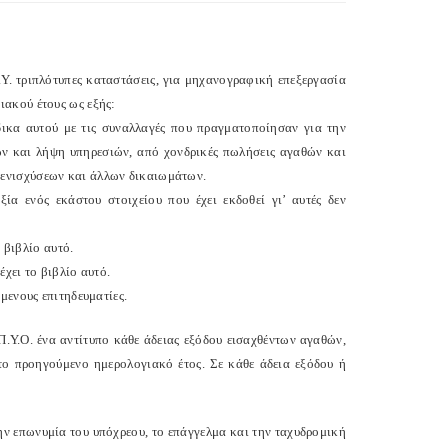
.Υ. τριπλότυπες καταστάσεις, για μηχανογραφική επεξεργασία
ακού έτους ως εξής:
ικα αυτού με τις συναλλαγές που πραγματοποίησαν για την
ών και λήψη υπηρεσιών, από χονδρικές πωλήσεις αγαθών και
ενισχύσεων και άλλων δικαιωμάτων.
ία ενός εκάστου στοιχείου που έχει εκδοθεί γι’ αυτές δεν
 βιβλίο αυτό.
έχει το βιβλίο αυτό.
μενους επιτηδευματίες.
Π.Υ.Ο. ένα αντίτυπο κάθε άδειας εξόδου εισαχθέντων αγαθών,
ο προηγούμενο ημερολογιακό έτος. Σε κάθε άδεια εξόδου ή
ην επωνυμία του υπόχρεου, το επάγγελμα και την ταχυδρομική