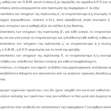
, καθώς και τον Α.Φ.Μ. αυτού εντύπως ή με σφραγίδα, την αρμόδια Δ.Ο.Υ. και τ
αστάσεις αυτές καταχωρούνται ανά περίπτωση της παραγράφου 1 τα εξής:
καταστάσεις των υπόχρεων της περίπτωσης α', το ονοματεπώνυμο ή η επωνυμία, 
πόχρεο (προμηθευτών, πελατών κ.λπ.), κατά αλφαβητική σειρά επωνύμου ή
κών στοιχείων και η καθαρή αξία του εσόδου ή της δαπάνης.
καταστάσεις των υπόχρεων της περίπτωσης β', για κάθε γιατρό, το ονοματεπών
ας του και ανά γιατρό το ονοματεπώνυμο και η διεύθυνση κάθε ασθενή, καθώς κ
καταστάσεις των υπόχρεων της περίπτωσης γ, το ονοματεπώνυμο ή η επωνυμ
, ο Α.Φ.Μ., η Δ.Ο.Υ. φορολογίας και το ποσό της αμοιβής.
καταστάσεις των υπόχρεων της περίπτωσης δ', το ονοματεπώνυμο ή η επωνυμ
 πλήθος των εκδοθέντων δελτίων κίνησης για κάθε αντισυμβαλλόμενο.
αστάσεων, οι υπόχρεοι που τηρούν τα βιβλία τους μηχανογραφικά, ανεξάρτητα 
 υποβάλλοντα δεδομένα που απαιτούνται από τις εκάστοτε ισχύουσες διατάξεις
νίας.
ραγωγοί αγροτικών προϊόντων, που δεν έχουν υπαχθεί στο κανονικό καθεστώς 
ιμολόγια πώλησης των προϊόντων τους που εκδίδουν οι ίδιοι μετά από έγκριση τ
ποχρεούνται στην υποβολή των καταστάσεων της παραγράφου 1 του άρθρου αυτού