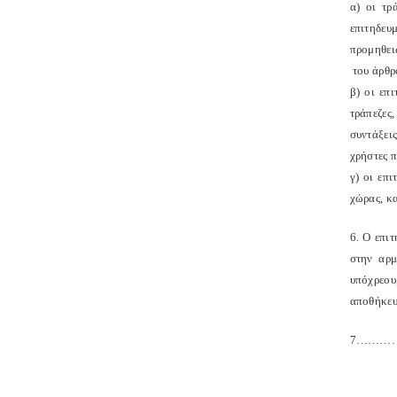
α) οι τρ
επιτηδευ
προμηθει
του άρθρ
β) οι επ
τράπεζες,
συντάξει
χρήστες 
γ) οι επ
χώρας, κα
6. Ο επιτ
στην αρμ
υπόχρεου
αποθήκευ
7………