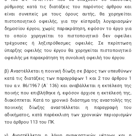
ρύθμισης κατά τις διατάξεις του παρόντος άρθρου και
είναι συνεπείς με τους όρους αυτής, θα χορηγείται
πιστοποιητικό οφειλής, για την είσπραξη λογαριασμών
δημοσίου έργου, χωρίς παρακράτηση, εφόσον το έργο για
το οποίο χορηγείται το πιστοποιητικό δεν οφείλει
τρέχουσες ή ληξιπρόθεσμες οφειλές. Σε περίπτωση
ύπαρξης οφειλής του έργου θα χορηγείται πιστοποιητικό
οφειλής με παρακράτηση τη συνολική οφειλή του έργου.
β) Αναστέλλεται η ποινική δίωξη σε βάρος των υπευθύνων
κατά τις διατάξεις των παραγράφων 1 και 2 του άρθρου 1
του α.ν. 86/1967 (Α΄ 136) και αναβάλλεται η εκτέλεση της
ποινής που επιβλήθηκε ή, εφόσον άρχισε η εκτέλεσή της,
διακόπτεται. Κατά το χρονικό διάστημα της αναστολής της
ποινικής δίωξης αναστέλλεται η παραγραφή του
αδικήματος, κατά παρέκκλιση των χρονικών περιορισμών
του άρθρου 113 του ΠΚ.
γ) Αναστέλλεται η λήψη αναγκαστικών μέτρων και η