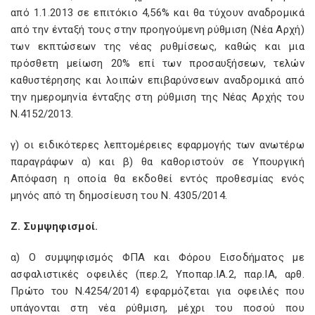
από 1.1.2013 σε επιτόκιο 4,56% και θα τύχουν αναδρομικά
από την ένταξή τους στην προηγούμενη ρύθμιση (Νέα Αρχή)
των εκπτώσεων της νέας ρυθμίσεως, καθώς και μια
πρόσθετη μείωση 20% επί των προσαυξήσεων, τελών
καθυστέρησης και λοιπών επιβαρύνσεων αναδρομικά από
την ημερομηνία ένταξης στη ρύθμιση της Νέας Αρχής του
Ν.4152/2013.
γ) οι ειδικότερες λεπτομέρειες εφαρμογής των ανωτέρω
παραγράφων α) και β) θα καθοριστούν σε Υπουργική
Απόφαση η οποία θα εκδοθεί εντός προθεσμίας ενός
μηνός από τη δημοσίευση του Ν. 4305/2014.
Ζ. Συμψηφισμοί.
α) Ο συμψηφισμός ΦΠΑ και Φόρου Εισοδήματος με
ασφαλιστικές οφειλές (περ.2, Υποπαρ.ΙΑ.2, παρ.ΙΑ, αρθ.
Πρώτο του Ν.4254/2014) εφαρμόζεται για οφειλές που
υπάγονται στη νέα ρύθμιση, μέχρι του ποσού που