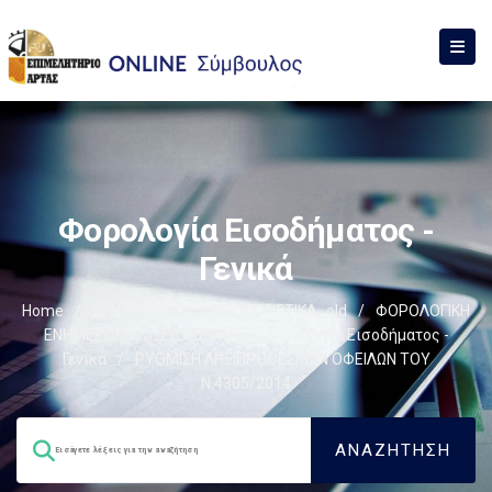
Φορολογία Εισοδήματος -
Γενικά
Home
/
Σύμβουλος
/
ΦΟΡΟΛΟΓΙΣΤΙΚΑ_old
/
ΦΟΡΟΛΟΓΙΚΗ
ΕΝΗΜΕΡΩΣΗ
/
ΕΙΣΟΔΗΜΑ
/
Φορολογία Εισοδήματος -
Γενικά
/
ΡΥΘΜΙΣΗ ΛΗΞΙΠΡΟΘΕΣΜΩΝ ΟΦΕΙΛΩΝ ΤΟΥ
Ν.4305/2014