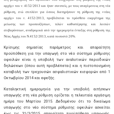
αρχής» του ν. 4152/2013 και ήταν συνεπείς, με τους υπαγόμενους στη νέα
ρύθμιση, ενώ επιπλέον για όσους διατηρήσουν τη ρύθμιση της «νέας
αρχής» του ν. 4152/2013, προβλέπεται το πρόσθετο ευεργέτημα της
μείωσης των προσαυξήσεων, τελών καθυστέρησης και λοιπών
επιβαρύνσεων, αναδρομικά από την ημερομηνία ένταξης στη ρύθμιση της
Νέας Αρχής του Ν.4152/2013, κατά ποσοστό 20%.
Κρίσιμης σημασίας παράμετρος και απαραίτητη
προϋπόθεση για την υπαγωγή στο νέο σύστημα ρύθμισης
οφειλών είναι η υποβολή των αναλυτικών περιοδικών
δηλώσεων (όπου αυτή προβλέπεται) και η πιστοποιημένη
καταβολή των τρεχουσών ασφαλιστικών εισφορών από 1
Οκτωβρίου 2014 και εφεξής.
Καταληκτική ημερομηνία για την υποβολή αιτήσεων
υπαγωγής στη νέα ρύθμιση ορίζεται η τελευταία εργάσιμη
ημέρα του Μαρτίου 2015. Δεδομένου ότι το δικαίωμα
υπαγωγής στο νέο σύστημα ρύθμισης οφειλών ασκείται
έως τις 31/3/2015, απαραίτητη προϋπόθεση υπαγωγής,