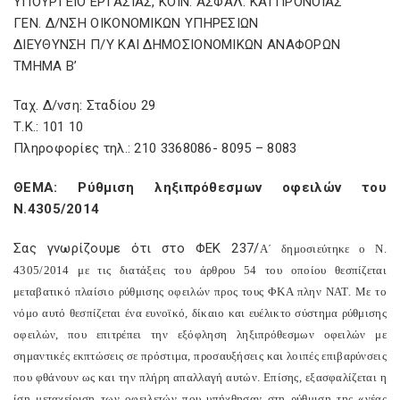
ΥΠΟΥΡΓΕΙΟ ΕΡΓΑΣΙΑΣ, ΚΟΙΝ. ΑΣΦΑΛ. ΚΑΙ ΠΡΟΝΟΙΑΣ
ΓΕΝ. Δ/ΝΣΗ ΟΙΚΟΝΟΜΙΚΩΝ ΥΠΗΡΕΣΙΩΝ
ΔΙΕΥΘΥΝΣΗ Π/Υ ΚΑΙ ΔΗΜΟΣΙΟΝΟΜΙΚΩΝ ΑΝΑΦΟΡΩΝ
ΤΜΗΜΑ Β’
Ταχ. Δ/νση: Σταδίου 29
Τ.Κ.: 101 10
Πληροφορίες τηλ.: 210 3368086- 8095 – 8083
ΘΕΜΑ: Ρύθμιση ληξιπρόθεσμων οφειλών του
Ν.4305/2014
Σας γνωρίζουμε ότι στο ΦΕΚ 237/
A
΄ δημοσιεύτηκε ο Ν.
4305/2014 με τις διατάξεις του άρθρου 54 του οποίου θεσπίζεται
μεταβατικό πλαίσιο ρύθμισης οφειλών προς τους ΦΚΑ πλην ΝΑΤ. Με το
νόμο αυτό θεσπίζεται ένα ευνοϊκό, δίκαιο και ευέλικτο σύστημα ρύθμισης
οφειλών, που επιτρέπει την εξόφληση ληξιπρόθεσμων οφειλών με
σημαντικές εκπτώσεις σε πρόστιμα, προσαυξήσεις και λοιπές επιβαρύνσεις
που φθάνουν ως και την πλήρη απαλλαγή αυτών. Επίσης, εξασφαλίζεται η
ίση μεταχείριση των οφειλετών που υπήχθησαν στη ρύθμιση της «νέας