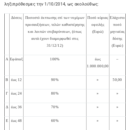
ληξιπρόθεσμες την 1/10/2014, ως ακολούθως:
Δόσεις
Ποσοστό έκπτωσης επί των νομίμων
Ποσό κύριας
Ελάχιστο
προσαυξήσεων, τελών καθυστέρησης
οφειλής
ποσό
και λοιπών επιβαρύνσεων, (όπως
(Ευρώ)
μηνιαίας
αυτά έχουν διαμορφωθεί στις
δόσης
31/12/12)
(Ευρώ)
Α
Εφάπαξ
100%
έως
–
1.000.000,00
Β
έως 12
90
%
»
50,00
Γ
έως
24
80
%
»
»
Δ
έως
36
70
%
»
»
Ε
έως
48
60
%
»
»