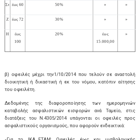
Στ
έως
60
50
%
»
»
Ζ
έως
72
30
%
»
»
Η
έως
2
0%
έως
»
100
15.000,00
β) οφειλές μέχρι την1/10/2014 που τελούν σε αναστολή
διοικητική ή δικαστική ή εκ του νόμου, κατόπιν αίτησης
του οφειλέτη.
Δεδομένης της διαφοροποίησης των ημερομηνιών
καταβολής ασφαλιστικών εισφορών ανά Ταμείο, στις
διατάξεις του Ν.4305/2014 υπάγονται οι οφειλές προς
ασφαλιστικούς οργανισμούς, που αφορούν ενδεικτικά:
-Για το ΙΚΑ_ΕΤΑΜ: Οφειλές έως και μισθολογικής