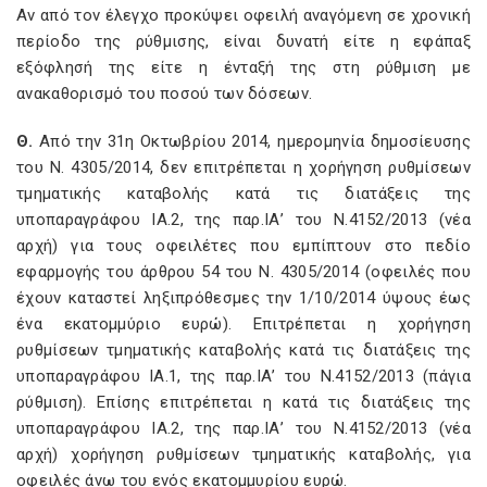
Αν από τον έλεγχο προκύψει οφειλή αναγόμενη σε χρονική
περίοδο της ρύθμισης, είναι δυνατή είτε η εφάπαξ
εξόφλησή της είτε η ένταξή της στη ρύθμιση με
ανακαθορισμό του ποσού των δόσεων.
Θ.
Από την 31η Οκτωβρίου 2014, ημερομηνία δημοσίευσης
του Ν. 4305/2014, δεν επιτρέπεται η χορήγηση ρυθμίσεων
τμηματικής καταβολής κατά τις διατάξεις της
υποπαραγράφου ΙΑ.2, της παρ.ΙΑ’ του Ν.4152/2013 (νέα
αρχή) για τους οφειλέτες που εμπίπτουν στο πεδίο
εφαρμογής του άρθρου 54 του Ν. 4305/2014 (οφειλές που
έχουν καταστεί ληξιπρόθεσμες την 1/10/2014 ύψους έως
ένα εκατομμύριο ευρώ). Επιτρέπεται η χορήγηση
ρυθμίσεων τμηματικής καταβολής κατά τις διατάξεις της
υποπαραγράφου ΙΑ.1, της παρ.ΙΑ’ του Ν.4152/2013 (πάγια
ρύθμιση). Επίσης επιτρέπεται η κατά τις διατάξεις της
υποπαραγράφου ΙΑ.2, της παρ.ΙΑ’ του Ν.4152/2013 (νέα
αρχή) χορήγηση ρυθμίσεων τμηματικής καταβολής, για
οφειλές άνω του ενός εκατομμυρίου ευρώ.