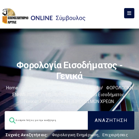
Φορολογία Εισοδήματος -
Γενικά
Home
/
Σύμβουλος
/
ΦΟΡΟΛΟΓΙΣΤΙΚΑ_old
/
ΦΟΡΟΛΟΓΙΚΗ
ΕΝΗΜΕΡΩΣΗ
/
ΕΙΣΟΔΗΜΑ
/
Φορολογία Εισοδήματος -
Γενικά
/
ΡΥΘΜΙΣΗ ΛΗΞΙΠΡΟΘΕΣΜΩΝ ΧΡΕΩΝ.
Συχνές Αναζητήσεις:
Φορολογικη Ενημέρωση
,
Επιχειρήσεις