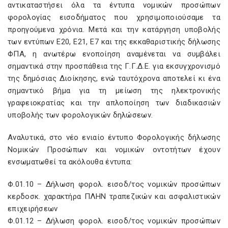
αντικαταστήσει όλα τα έντυπα νομικών προσώπων
φορολογίας εισοδήματος που χρησιμοποιούσαμε τα
προηγούμενα χρόνια. Μετά και την κατάργηση υποβολής
των εντύπων Ε20, Ε21, Ε7 και της εκκαθαριστικής δήλωσης
ΦΠΑ, η ανωτέρω ενοποίηση αναμένεται να συμβάλει
σημαντικά στην προσπάθεια της Γ.Γ.Δ.Ε. για εκσυγχρονισμό
της δημόσιας Διοίκησης, ενώ ταυτόχρονα αποτελεί κι ένα
σημαντικό βήμα για τη μείωση της ηλεκτρονικής
γραφειοκρατίας και την απλοποίηση των διαδικασιών
υποβολής των φορολογικών δηλώσεων.
Αναλυτικά, στο νέο ενιαίο έντυπο Φορολογικής δήλωσης
Νομικών Προσώπων και νομικών οντοτήτων έχουν
ενσωματωθεί τα ακόλουθα έντυπα:
Φ.01.10 – Δήλωση φορολ. εισοδ/τος νομικών προσώπων
κερδοσκ. χαρακτήρα ΠΛΗΝ τραπεζικών και ασφαλιστικών
επιχειρήσεων
Φ.01.12 – Δήλωση φορολ. εισοδ/τος νομικών προσώπων