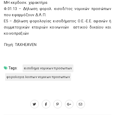
ΜΗ κερδοσκ. χαρακτήρα
Φ.01.13 – Δήλωση φορολ. εισοδ/τος νομικών προσώπων
που εφαρμόζουν Δ.Λ.Π.
Ε5 – Δήλωση φορολογίας εισοδήματος Ο.Ε.-Ε.Ε. αφανών ή
συμμετοχικών εταιριών κοινωνιών αστικού δικαίου και
κοινοπραξιών
Πηγή: TAXHEAVEN
Tags:
εισοδημα νομικων προσωπων
φορολογια λοιπων νομικων προσωπων