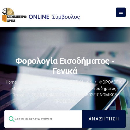
Φορολογία Εισοδήματος -
Γενικά
Home
/
Σύμβουλος
/
ΦΟΡΟΛΟΓΙΣΤΙΚΑ_old
/
ΦΟΡΟΛΟΓΙΚΗ
ΕΝΗΜΕΡΩΣΗ
/
ΕΙΣΟΔΗΜΑ
/
Φορολογία Εισοδήματος -
Γενικά
/
ΣΕ ΕΝΑ ΕΝΙΑΙΟ ΕΝΤΥΠΟ ΟΙ ΔΗΛΩΣΕΙΣ ΝΟΜΙΚΩΝ
ΠΡΟΣΩΠΩΝ