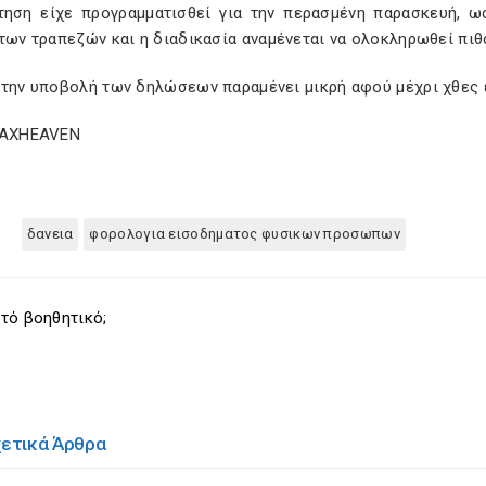
τηση είχε προγραμματισθεί για την περασμένη παρασκευή, ω
των τραπεζών και η διαδικασία αναμένεται να ολοκληρωθεί πιθ
στην υποβολή των δηλώσεων παραμένει μικρή αφού μέχρι χθες ε
TAXHEAVEN
δανεια
φορολογια εισοδηματος φυσικων προσωπων
τό βοηθητικό;
χετικά Άρθρα