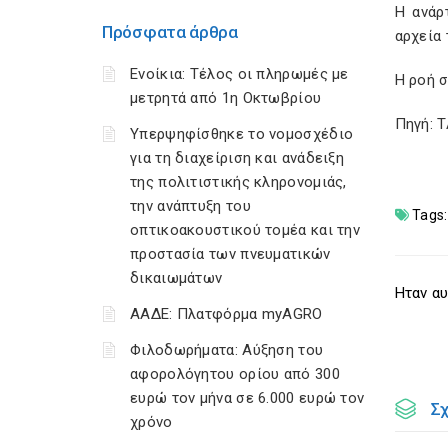
Η ανάρ
Πρόσφατα άρθρα
αρχεία 
Ενοίκια: Τέλος οι πληρωμές με
Η ροή 
μετρητά από 1η Οκτωβρίου
Πηγή: 
Υπερψηφίσθηκε το νομοσχέδιο
για τη διαχείριση και ανάδειξη
της πολιτιστικής κληρονομιάς,
την ανάπτυξη του
Tags:
οπτικοακουστικού τομέα και την
προστασία των πνευματικών
δικαιωμάτων
Ηταν αυ
ΑΑΔΕ: Πλατφόρμα myAGRO
Φιλοδωρήματα: Αύξηση του
αφορολόγητου ορίου από 300
ευρώ τον μήνα σε 6.000 ευρώ τον
Σ
χρόνο