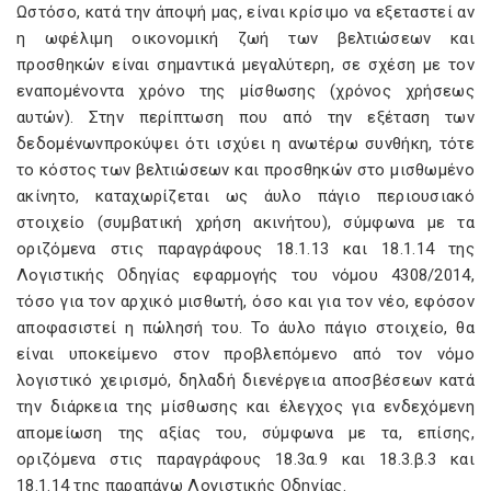
Ωστόσο, κατά την άποψή μας, είναι κρίσιμο να εξεταστεί αν
η ωφέλιμη οικονομική ζωή των βελτιώσεων και
προσθηκών είναι σημαντικά μεγαλύτερη, σε σχέση με τον
εναπομένοντα χρόνο της μίσθωσης (χρόνος χρήσεως
αυτών). Στην περίπτωση που από την εξέταση των
δεδομένωνπροκύψει ότι ισχύει η ανωτέρω συνθήκη, τότε
το κόστος των βελτιώσεων και προσθηκών στο μισθωμένο
ακίνητο, καταχωρίζεται ως άυλο πάγιο περιουσιακό
στοιχείο (συμβατική χρήση ακινήτου), σύμφωνα με τα
οριζόμενα στις παραγράφους 18.1.13 και 18.1.14 της
Λογιστικής Οδηγίας εφαρμογής του νόμου 4308/2014,
τόσο για τον αρχικό μισθωτή, όσο και για τον νέο, εφόσον
αποφασιστεί η πώλησή του. Το άυλο πάγιο στοιχείο, θα
είναι υποκείμενο στον προβλεπόμενο από τον νόμο
λογιστικό χειρισμό, δηλαδή διενέργεια αποσβέσεων κατά
την διάρκεια της μίσθωσης και έλεγχος για ενδεχόμενη
απομείωση της αξίας του, σύμφωνα με τα, επίσης,
οριζόμενα στις παραγράφους 18.3α.9 και 18.3.β.3 και
18.1.14 της παραπάνω Λογιστικής Οδηγίας.