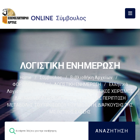
ΛΟΓΙΣΤΙΚΗ ΕΝΗΜΕΡΩΣΗ
Home
/
Σύμβουλος
/
Βιβλιοθήκη Αρχείων
/
ΦΟΡΟΛΟΓΙΣΤΙΚΑ
/
ΛΟΓΙΣΤΙΚΗ ΕΝΗΜΕΡΩΣΗ
/
Ελληνικά
Λογιστικά Πρότυπα
/
ΣΛΟΤ 563/2019 ΛΟΓΙΣΤΙΚΟΣ ΧΕΙΡΙΣΜΟΣ
ΔΑΠΑΝΩΝ ΒΕΛΤΙΩΣΕΩΝ ΚΑΙ ΠΡΟΣΘΗΚΩΝ, ΣΕ ΠΕΡΙΠΤΩΣΗ
ΜΕΤΑΒΟΛΗΣ ΤΟΥ ΠΡΟΣΩΠΟΥ ΤΟΥ ΜΙΣΘΩΤΗ, ΔΙΑΡΚΟΥΣΗΣ ΤΗΣ
ΜΙΣΘΩΤΙΚΗΣ ΣΧΕΣΗΣ