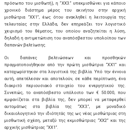
πρόσωπο του μισθωτή), η “XX3.” υπεκμισθώνει για κάποιο
χρονικό διάστημα μέρος του ακινήτου στην αρχική
μισθώτρια “XX1”, έως ότου ανακληθεί η λειτουργία της
τελευταίας στην Ελλάδα, δεν επηρεάζει τον λογιστικό
χειρισμό του θέματος, του οποίου αναζητείται η λύση,
δηλαδή η αντιμετώπιση του αναπόσβεστου υπολοίπου των
δαπανών βελτίωσης.
Οι δαπάνες βελτιώσεων και προσθηκών
πραγματοποιήθηκαν από την πρώτη μισθώτρια “XX1” και
καταχωρίστηκαν στα λογιστικά της βιβλία. Υπό την έννοια
αυτή, απετέλεσαν και αποτελούν, σε κάθε περίπτωση, ένα
διακριτό περιουσιακό στοιχείο του ενεργητικού της.
Συνεπώς, το αναπόσβεστο υπόλοιπο των € 50.000, που
εμφανίζεται στα βιβλία της, δεν μπορεί να μεταφερθεί
αυτομάτως στα βιβλία της “XX3.”, με μοναδικό
δικαιολογητικό την ιδιότητάς της ως νέας μισθώτριας στη
μισθωτική σχέση, μεταξύ της εκμισθώτριας “XX2” και της
αρχικής μισθώτριας “XX1”.