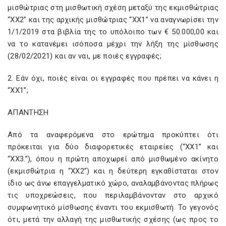
μισθώτριας στη μισθωτική σχέση μεταξύ της εκμισθώτριας
“XX2” και της αρχικής μισθώτριας “XX1” να αναγνωρίσει την
1/1/2019 στα βιβλία της το υπόλοιπο των € 50.000,00 και
να το κατανέμει ισόποσα μέχρι την λήξη της μίσθωσης
(28/02/2021) και αν ναι, με ποιές εγγραφές;
2. Εάν όχι, ποιές είναι οι εγγραφές που πρέπει να κάνει η
“XX1”;
ΑΠΑΝΤΗΣΗ
Από τα αναφερόμενα στο ερώτημα προκύπτει ότι
πρόκειται για δύο διαφορετικές εταιρείες (“XX1” και
“XX3.”), όπου η πρώτη αποχωρεί από μισθωμένο ακίνητο
(εκμισθώτρια η “XX2”) και η δεύτερη εγκαθίσταται στον
ίδιο ως άνω επαγγελματικό χώρο, αναλαμβάνοντας πλήρως
τις υποχρεώσεις, που περιλαμβάνονταν στο αρχικό
συμφωνητικό μίσθωσης έναντι του εκμισθωτή. Το γεγονός
ότι, μετά την αλλαγή της μισθωτικής σχέσης (ως προς το