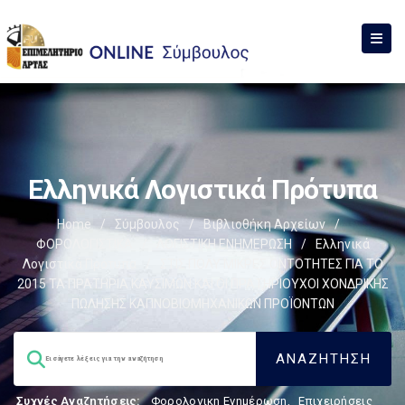
Ελληνικά Λογιστικά Πρότυπα
Home
/
Σύμβουλος
/
Βιβλιοθήκη Αρχείων
/
ΦΟΡΟΛΟΓΙΣΤΙΚΑ
/
ΛΟΓΙΣΤΙΚΗ ΕΝΗΜΕΡΩΣΗ
/
Ελληνικά
Λογιστικά Πρότυπα
/
ΣΤΙΣ ΠΟΛΥ ΜΙΚΡΕΣ ΟΝΤΟΤΗΤΕΣ ΓΙΑ ΤΟ
2015 ΤΑ ΠΡΑΤΗΡΙΑ ΚΑΥΣΙΜΩΝ ΚΑΙ ΟΙ ΠΡΑΤΗΡΙΟΥΧΟΙ ΧΟΝΔΡΙΚΗΣ
ΠΩΛΗΣΗΣ ΚΑΠΝΟΒΙΟΜΗΧΑΝΙΚΩΝ ΠΡΟΪΟΝΤΩΝ
Συχνές Αναζητήσεις:
Φορολογικη Ενημέρωση
,
Επιχειρήσεις