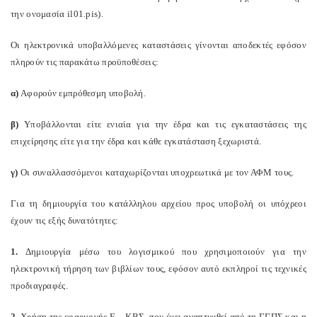
την ονομασία
il
01.
pis
).
Οι ηλεκτρονικά υποβαλλόμενες καταστάσεις γίνονται αποδεκτές εφόσον
πληρούν τις παρακάτω προϋποθέσεις:
α)
Αφορούν εμπρόθεσμη υποβολή.
β)
Υποβάλλονται είτε ενιαία για την έδρα και τις εγκαταστάσεις της
επιχείρησης είτε για την έδρα και κάθε εγκατάσταση ξεχωριστά.
γ)
Οι συναλλασσόμενοι καταχωρίζονται υποχρεωτικά με τον ΑΦΜ τους.
Για τη δημιουργία του κατάλληλου αρχείου προς υποβολή οι υπόχρεοι
έχουν τις εξής δυνατότητες:
1.
Δημιουργία μέσω του λογισμικού που χρησιμοποιούν για την
ηλεκτρονική τήρηση των βιβλίων τους, εφόσον αυτό εκπληροί τις τεχνικές
προδιαγραφές.
2.
Χρήση της εφαρμογής Ε – ΚΒΣ, που έχει αναπτυχθεί από τη ΓΓΠΣ και η