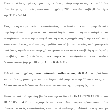
Τίτλοι τέλους φέτος για τις ετήσιες συγκεντρωτικές καταστάσεις
συναλλαγών, οι οποίες αφορούν τη χρήση 2013 και θα υποβληθούν μέχρι
την 31/12/2014.
Στις συγκεντρωτικές καταστάσεις πελατών και προμηθευτών
περιλαμβάνονται γενικά οι συναλλαγές που πραγματοποίησαν οι
επιτηδευματίες για την επαγγελματική τους εξυπηρέτηση ή την εκπλήρωση
του σκοπού τους, από αγορές αγαθών και λήψη υπηρεσιών, από χονδρικές
πωλήσεις αγαθών και παροχή υπηρεσιών και από καταβολή ή είσπραξη
αμοιβών, αποζημιώσεων, οικονομικών ενισχύσεων και άλλων
δικαιωμάτων (άρθρο 10 παρ. 1 του Κ.Φ.Α.Σ.).
Ειδικά οι αγρότες
του ειδικού καθεστώτος Φ.Π.Α
. υποβάλλουν
καταστάσεις, μόνο για τα τιμολόγια πώλησης των προϊόντων τους, που
δύνανται
να εκδίδουν οι ίδιοι για το σύνολο της παραγωγής τους.
Κατά τα παλαιότερα έτη βάσει των εγκυκλίων ΠΟΛ.1157/28.12.2005 και
ΠΟΛ.1056/5.4.2006 εξαιρούνταν και δεν περιλαμβάνονταν στις
συγκεντρωτικές καταστάσεις κάποιες συναλλαγές. Ωστόσο σύμφωνα με