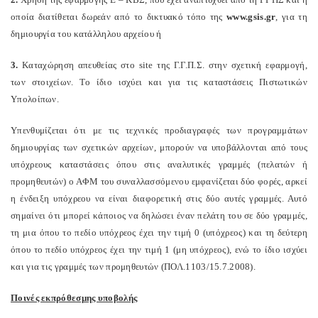
οποία διατίθεται δωρεάν από το δικτυακό τόπο της
www
.
gsis
.
gr
, για τη
δημιουργία του κατάλληλου αρχείου ή
3.
Καταχώρηση απευθείας στο
site
της Γ.Γ.Π.Σ. στην σχετική εφαρμογή,
των στοιχείων. Το ίδιο ισχύει και για τις καταστάσεις Πιστωτικών
Υπολοίπων.
Υπενθυμίζεται ότι με τις τεχνικές προδιαγραφές των προγραμμάτων
δημιουργίας των σχετικών αρχείων, μπορούν να υποβάλλονται από τους
υπόχρεους καταστάσεις όπου στις αναλυτικές γραμμές (πελατών ή
προμηθευτών) ο ΑΦΜ του συναλλασσόμενου εμφανίζεται δύο φορές, αρκεί
η ένδειξη υπόχρεου να είναι διαφορετική στις δύο αυτές γραμμές. Αυτό
σημαίνει ότι μπορεί κάποιος να δηλώσει έναν πελάτη του σε δύο γραμμές,
τη μια όπου το πεδίο υπόχρεος έχει την τιμή 0 (υπόχρεος) και τη δεύτερη
όπου το πεδίο υπόχρεος έχει την τιμή 1 (μη υπόχρεος), ενώ το ίδιο ισχύει
και για τις γραμμές των προμηθευτών (ΠΟΛ.1103/15.7.2008).
Ποινές εκπρόθεσμης υποβολής