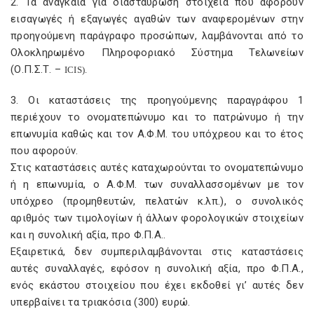
2. Τα αναγκαία για διασταύρωση στοιχεία που αφορούν
εισαγωγές ή εξαγωγές αγαθών των αναφερομένων στην
προηγούμενη παράγραφο προσώπων, λαμβάνονται από το
Ολοκληρωμένο Πληροφοριακό Σύστημα Τελωνείων
(Ο.Π.Σ.Τ. –
ICIS
).
3. Οι καταστάσεις της προηγούμενης παραγράφου 1
περιέχουν το ονοματεπώνυμο και το πατρώνυμο ή την
επωνυμία καθώς και τον Α.Φ.Μ. του υπόχρεου και το έτος
που αφορούν.
Στις καταστάσεις αυτές καταχωρούνται το ονοματεπώνυμο
ή η επωνυμία, ο Α.Φ.Μ. των συναλλασσομένων με τον
υπόχρεο (προμηθευτών, πελατών κ.λπ.), ο συνολικός
αριθμός των τιμολογίων ή άλλων φορολογικών στοιχείων
και η συνολική αξία, προ Φ.Π.Α..
Εξαιρετικά, δεν συμπεριλαμβάνονται στις καταστάσεις
αυτές συναλλαγές, εφόσον η συνολική αξία, προ Φ.Π.Α.,
ενός εκάστου στοιχείου που έχει εκδοθεί γι’ αυτές δεν
υπερβαίνει τα τριακόσια (300) ευρώ.