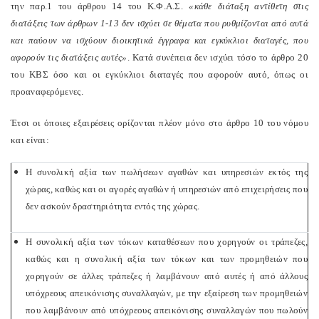
την παρ.1 του άρθρου 14 του Κ.Φ.Α.Σ.
«κάθε διάταξη αντίθετη στις
διατάξεις των άρθρων 1-13 δεν ισχύει σε θέματα που ρυθμίζονται από αυτά
και παύουν να ισχύουν διοικητικά έγγραφα και εγκύκλιοι διαταγές, που
αφορούν τις διατάξεις αυτές»
. Κατά συνέπεια δεν ισχύει τόσο το άρθρο 20
του ΚΒΣ όσο και οι εγκύκλιοι διαταγές που αφορούν αυτό, όπως οι
προαναφερόμενες.
Έτσι οι όποιες εξαιρέσεις ορίζονται πλέον μόνο στο άρθρο 10 του νόμου
και είναι:
Η συνολική αξία των πωλήσεων αγαθών και υπηρεσιών εκτός της
χώρας, καθώς και οι αγορές αγαθών ή υπηρεσιών από επιχειρήσεις που
δεν ασκούν δραστηριότητα εντός της χώρας.
H
συνολική αξία των τόκων καταθέσεων που χορηγούν οι τράπεζες,
καθώς και η συνολική αξία των τόκων και των προμηθειών που
χορηγούν σε άλλες τράπεζες ή λαμβάνουν από αυτές ή από άλλους
υπόχρεους απεικόνισης συναλλαγών, με την εξαίρεση των προμηθειών
που λαμβάνουν από υπόχρεους απεικόνισης συναλλαγών που πωλούν