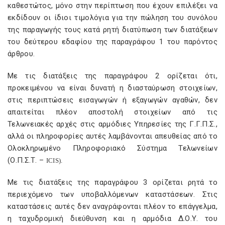
καθεστώτος, μόνο στην περίπτωση που έχουν επιλέξει να
εκδίδουν οι ίδιοι τιμολόγια για την πώληση του συνόλου
της παραγωγής τους κατά ρητή διατύπωση των διατάξεων
του δεύτερου εδαφίου της παραγράφου 1 του παρόντος
άρθρου.
Με τις διατάξεις της παραγράφου 2 ορίζεται ότι,
προκειμένου να είναι δυνατή η διασταύρωση στοιχείων,
στις περιπτώσεις εισαγωγών ή εξαγωγών αγαθών, δεν
απαιτείται πλέον αποστολή στοιχείων από τις
Τελωνειακές αρχές στις αρμόδιες Υπηρεσίες της Γ.Γ.Π.Σ.,
αλλά οι πληροφορίες αυτές λαμβάνονται απευθείας από το
Ολοκληρωμένο Πληροφοριακό Σύστημα Τελωνείων
(Ο.Π.Σ.Τ. –
ICIS
).
Με τις διατάξεις της παραγράφου 3 ορίζεται ρητά το
περιεχόμενο των υποβαλλόμενων καταστάσεων. Στις
καταστάσεις αυτές δεν αναγράφονται πλέον το επάγγελμα,
η ταχυδρομική διεύθυνση και η αρμόδια Δ.Ο.Υ. του