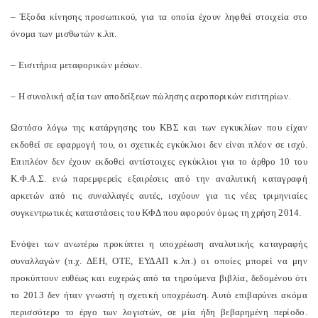
– Έξοδα κίνησης προσωπικού, για τα οποία έχουν ληφθεί στοιχεία στο
όνομα των μισθωτών κ.λπ.
– Εισιτήρια μεταφορικών μέσων.
– Η συνολική αξία των αποδείξεων πώλησης αεροπορικών εισιτηρίων.
Ωστόσο λόγω της κατάργησης του ΚΒΣ και των εγκυκλίων που είχαν
εκδοθεί σε εφαρμογή του, οι σχετικές εγκύκλιοι δεν είναι πλέον σε ισχύ.
Επιπλέον δεν έχουν εκδοθεί αντίστοιχες εγκύκλιοι για το άρθρο 10 του
Κ.Φ.Α.Σ. ενώ παρεμφερείς εξαιρέσεις από την αναλυτική καταγραφή
αρκετών από τις συναλλαγές αυτές, ισχύουν για τις νέες τριμηνιαίες
συγκεντρωτικές καταστάσεις του ΚΦΔ που αφορούν όμως τη χρήση 2014.
Ενόψει των ανωτέρω προκύπτει η υποχρέωση αναλυτικής καταγραφής
συναλλαγών (π.χ. ΔΕΗ, ΟΤΕ, ΕΥΔΑΠ κ.λπ.) οι οποίες μπορεί να μην
προκύπτουν ευθέως και ευχερώς από τα τηρούμενα βιβλία, δεδομένου ότι
το 2013 δεν ήταν γνωστή η σχετική υποχρέωση. Αυτό επιβαρύνει ακόμα
περισσότερο το έργο των λογιστών, σε μία ήδη βεβαρημένη περίοδο.