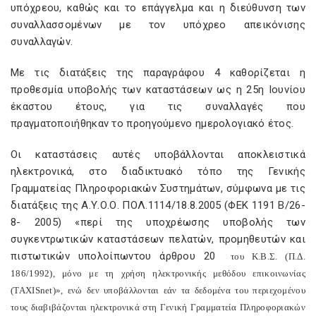
υπόχρεου, καθώς και το επάγγελμα και η διεύθυνση των
συναλλασσομένων με τον υπόχρεο απεικόνισης
συναλλαγών.
Με τις διατάξεις της παραγράφου 4 καθορίζεται η
προθεσμία υποβολής των καταστάσεων ως η 25η Ιουνίου
έκαστου έτους, για τις συναλλαγές που
πραγματοποιήθηκαν το προηγούμενο ημερολογιακό έτος.
Οι καταστάσεις αυτές υποβάλλονται αποκλειστικά
ηλεκτρονικά, στο διαδικτυακό τόπο της Γενικής
Γραμματείας Πληροφοριακών Συστημάτων, σύμφωνα με τις
διατάξεις της Α.Υ.Ο.Ο. ΠΟΛ.1114/18.8.2005 (ΦΕΚ 1191 Β/26-
8- 2005) «περί της υποχρέωσης υποβολής των
συγκεντρωτικών καταστάσεων πελατών, προμηθευτών και
πιστωτικών υπολοίπωντου άρθρου 20
του Κ.Β.Σ. (Π.Δ.
186/1992), μόνο με τη χρήση ηλεκτρονικής μεθόδου επικοινωνίας
(
TAXISnet
)», ενώ δεν υποβάλλονται εάν τα δεδομένα του περιεχομένου
τους διαβιβάζονται ηλεκτρονικά στη Γενική Γραμματεία Πληροφοριακών