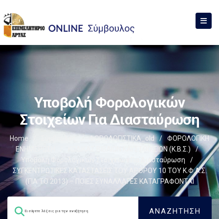
Υποβολή Φορολογικών
Στοιχείων Για Διασταύρωση
Home
/
Σύμβουλος
/
ΦΟΡΟΛΟΓΙΣΤΙΚΑ_old
/
ΦΟΡΟΛΟΓΙΚΗ
ΕΝΗΜΕΡΩΣΗ
/
ΚΩΔΙΚΑΣ ΒΙΒΛΙΩΝ ΚΑΙ ΣΤΟΙΧΕΙΩΝ (Κ.Β.Σ.)
/
Υποβολή Φορολογικών Στοιχείων Για Διασταύρωση
/
ΣΥΓΚΕΝΤΡΩΤΙΚΕΣ ΚΑΤΑΣΤΑΣΕΙΣ ΤΟΥ ΑΡΘΡΟΥ 10 ΤΟΥ Κ.Φ.Α.Σ.
(ΓΙΑ ΤΟ 2013) – ΠΟΙΕΣ ΣΥΝΑΛΛΑΓΕΣ ΚΑΤΑΓΡΑΦΟΝΤΑΙ