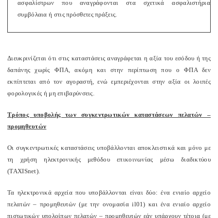
ασφαλίστρων που αναγράφονται στα σχετικά ασφαλιστήρια
συμβόλαια ή στις πρόσθετες πράξεις.
Διευκρινίζεται ότι στις καταστάσεις αναγράφεται η αξία του εσόδου ή της
δαπάνης χωρίς ΦΠΑ, ακόμη και στην περίπτωση που ο ΦΠΑ δεν
εκπίπτεται από τον αγοραστή, ενώ εμπεριέχονται στην αξία οι λοιπές
φορολογικές ή μη επιβαρύνσεις.
Τρόπος υποβολής των συγκεντρωτικών καταστάσεων πελατών –
προμηθευτών
Οι συγκεντρωτικές καταστάσεις υποβάλλονται αποκλειστικά και μόνο με
τη χρήση ηλεκτρονικής μεθόδου επικοινωνίας μέσω διαδικτύου
(
TAXISnet
).
Τα ηλεκτρονικά αρχεία που υποβάλλονται είναι δύο: ένα ενιαίο αρχείο
πελατών – προμηθευτών (με την ονομασία
il
01) και ένα ενιαίο αρχείο
πιστωτικών υπολοίπων πελατών – προμηθευτών εάν υπάρχουν τέτοια (με