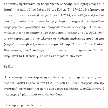
Σε περίπτωση εκπρόθεσμης υποβολής της δήλωσης, έχει ισχύ η μεταβατική
διάταξη της παρ. 19 του άρθρου 66 του Κ.Φ.Δ. (Ν 4174/2013) σύμφωνα με
την οποία:
«για την υποβολή, μετά την 1.1.2014, εκπροθέσμων δηλώσεων
από τις οποίες δεν προκύπτει φορολογική υποχρέωση ή δηλώσεων
πληροφοριακού χαρακτήρα που αφορούν περιόδους έως την 31.12.2013,
επιβάλλονται τα πρόστιμα του άρθρου 4 παρ. 1 εδάφιο 1 του Ν 2523/1997
με τον περιορισμό το καταβλητέο σε καθεμία περίπτωση ποσό να μην
ξεπερνά το προβλεπόμενο στο άρθρο 54 παρ. 2 περ. α’ του Κώδικα
Φορολογικής Διαδικασίας»
.
Κατά συνέπεια το πρόστιμο δεν θα
υπερβαίνει τα 100 ευρώ, για όλες τις κατηγορίες υπόχρεων.
Σχόλιο
Όπως αναφέραμε και στην αρχή του σημειώματος, τα προηγούμενα χρόνια
είχε προβλεφθεί κυρίως με την ΠΟΛ.1157/28.12.2005 η εξαίρεση από την
αναλυτική καταγραφή και με τις ανά χρόνο εκδοθείσες εγκυκλίους γενικά
η καταγραφή μίας σειράς συναλλαγών όπως:
– Ηλεκτρικό ρεύμα (Δ.Ε.Η.).