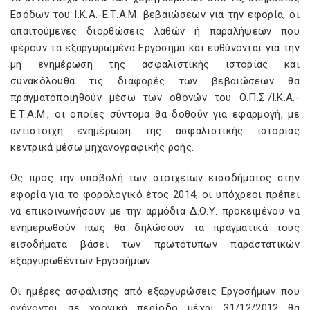
Εσόδων του Ι.Κ.Α.-Ε.Τ.Α.Μ. βεβαιώσεων για την εφορία, οι
απαιτούμενες διορθώσεις λαθών ή παραλήψεων που
φέρουν τα εξαργυρωμένα Εργόσημα και ευθύνονται για την
μη ενημέρωση της ασφαλιστικής ιστορίας και
συνακόλουθα τις διαφορές των βεβαιώσεων θα
πραγματοποιηθούν μέσω των οθονών του Ο.Π.Σ./Ι.Κ.Α.-
Ε.Τ.Α.Μ., οι οποίες σύντομα θα δοθούν για εφαρμογή, με
αντίστοιχη ενημέρωση της ασφαλιστικής ιστορίας
κεντρικά μέσω μηχανογραφικής ροής.
Ως προς την υποβολή των στοιχείων εισοδήματος στην
εφορία για το φορολογικό έτος 2014, οι υπόχρεοι πρέπει
να επικοινωνήσουν με την αρμόδια Δ.Ο.Υ. προκειμένου να
ενημερωθούν πως θα δηλώσουν τα πραγματικά τους
εισοδήματα βάσει των πρωτότυπων παραστατικών
εξαργυρωθέντων Εργοσήμων.
Οι ημέρες ασφάλισης από εξαργυρώσεις Εργοσήμων που
ανάγονται σε χρονική περίοδο μέχρι 31/12/2012 θα