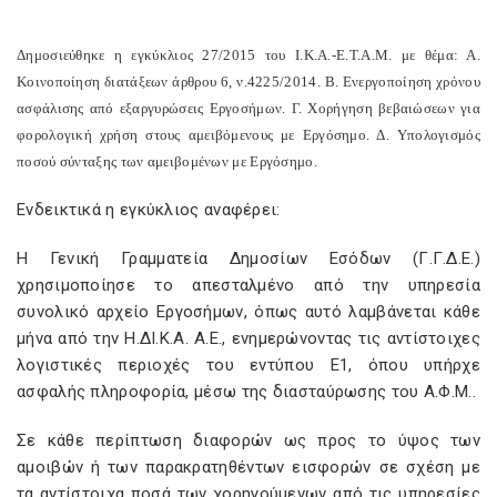
Δημοσιεύθηκε η εγκύκλιος 27/2015 του Ι.Κ.Α.-Ε.Τ.Α.Μ. με θέμα: Α.
Κοινοποίηση διατάξεων άρθρου 6, ν.4225/2014. Β. Ενεργοποίηση χρόνου
ασφάλισης από εξαργυρώσεις Εργοσήμων. Γ. Χορήγηση βεβαιώσεων για
φορολογική χρήση στους αμειβόμενους με Εργόσημο. Δ. Υπολογισμός
ποσού σύνταξης των αμειβομένων με Εργόσημο.
Ενδεικτικά η εγκύκλιος αναφέρει:
Η Γενική Γραμματεία Δημοσίων Εσόδων (Γ.Γ.Δ.Ε.)
χρησιμοποίησε το απεσταλμένο από την υπηρεσία
συνολικό αρχείο Εργοσήμων, όπως αυτό λαμβάνεται κάθε
μήνα από την Η.ΔΙ.Κ.Α. Α.Ε., ενημερώνοντας τις αντίστοιχες
λογιστικές περιοχές του εντύπου Ε1, όπου υπήρχε
ασφαλής πληροφορία, μέσω της διασταύρωσης του Α.Φ.Μ..
Σε κάθε περίπτωση διαφορών ως προς το ύψος των
αμοιβών ή των παρακρατηθέντων εισφορών σε σχέση με
τα αντίστοιχα ποσά των χορηγούμενων από τις υπηρεσίες