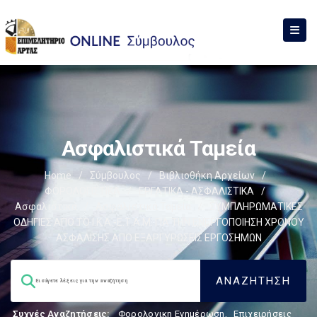
Ασφαλιστικά Ταμεία
Home
/
Σύμβουλος
/
Βιβλιοθήκη Αρχείων
/
ΦΟΡΟΛΟΓΙΣΤΙΚΑ
/
ΕΡΓΑΤΙΚΑ - ΑΣΦΑΛΙΣΤΙΚΑ
/
Ασφαλιστικά
/
Ασφαλιστικά Ταμεία
/
ΣΥΜΠΛΗΡΩΜΑΤΙΚΕΣ
ΟΔΗΓΙΕΣ ΑΠΟ ΤΟ Ι.Κ.Α.-Ε.Τ.Α.Μ. ΓΙΑ ΤΗΝ ΕΝΕΡΓΟΠΟΙΗΣΗ ΧΡΟΝΟΥ
ΑΣΦΑΛΙΣΗΣ ΑΠΟ ΕΞΑΡΓΥΡΩΣΕΙΣ ΕΡΓΟΣΗΜΩΝ
Συχνές Αναζητήσεις:
Φορολογικη Ενημέρωση
,
Επιχειρήσεις