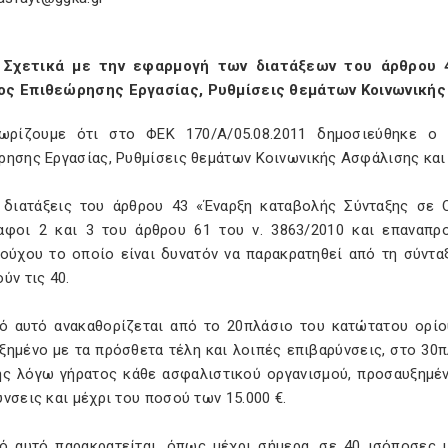
 Σχετικά με την εφαρμογή των διατάξεων του άρθρου 
ς Επιθεώρησης Εργασίας, Ρυθμίσεις θεμάτων Κοινωνικής
ωρίζουμε ότι στο ΦΕΚ 170/Α/05.08.2011 δημοσιεύθηκε 
ρησης Εργασίας, Ρυθμίσεις θεμάτων Κοινωνικής Ασφάλισης και 
 διατάξεις του άρθρου 43 «Έναρξη καταβολής Σύνταξης σε 
αφοι 2 και 3 του άρθρου 61 του ν. 3863/2010 και επαναπ
ιούχου το οποίο είναι δυνατόν να παρακρατηθεί από τη σύντα
ύν τις 40.
ό αυτό ανακαθορίζεται από το 20πλάσιο του κατώτατου ορίο
ξημένο με τα πρόσθετα τέλη και λοιπές επιβαρύνσεις, στο 30
ης λόγω γήρατος κάθε ασφαλιστικού οργανισμού, προσαυξημέν
νσεις και μέχρι του ποσού των 15.000 €.
ό αυτό παρακρατείται, όπως μέχρι σήμερα, σε 40 ισόποσες 