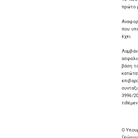
πρώτο 
Αναφορ
που υπ
έχει.
Λαμβάν
ασφαλι
βάση τ
κατώτα
επιβαρ
συνταξ
3996/2
τιθέμε
Ο Υπο
Γεώργι