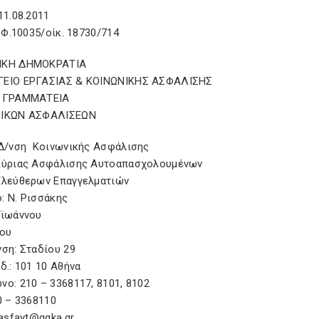
να, 11.08.2011
: Φ.10035/οίκ. 18730/714
ΙΚΗ ΔΗΜΟΚΡΑΤΙΑ
ΓΕΙΟ ΕΡΓΑΣΙΑΣ & ΚΟΙΝΩΝΙΚΗΣ ΑΣΦΑΛΙΣΗΣ
Η ΓΡΑΜΜΑΤΕΙΑ
ΝΙΚΩΝ ΑΣΦΑΛΙΣΕΩΝ
κή Δ/νση Κοινωνικής Ασφάλισης
η Κύριας Ασφάλισης Αυτοαπασχολουμένων
μα Ελεύθερων Επαγγελματιών
: Ν. Ρισσάκης
παϊωάννου
άγγου
υνση: Σταδίου 29
. Κωδ.: 101 10 Αθήνα
νο: 210 – 3368117, 8101, 8102
210 – 3368110
 asfayt@ggka.gr