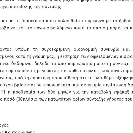
μήνα καταβολής της σύνταξης.
ικά με τη διαδικασία που ακολουθείται σύμφωνα με το άρθρο 6
ερβαίνει το πιο πάνω οφειλόμενο ποσό το οποίο μπορεί να π
οντας υπόψη τη συγκεκριμένη οικονομική συγκυρία και
σμένοι, κατά τη γνώμη μας, η είσπραξη των οφειλόμενων εισφο
α νέα δεδομένα, δηλαδή το υπό παρακράτηση από τη σύνταξη π
του ορίου σύνταξης γήρατος του κάθε ασφαλιστικού οργανισμού
ύνσεις, υπό την αυστηρή προϋπόθεση ότι το όλο θέμα εξόφλ
ιούχου βρίσκεται σε εκκρεμότητα και σε καμμία περίπτωση δεν
011 η προθεσμία των δύο μηνών για την καταβολή εφάπαξ 
νο ποσό (30πλάσιο των κατωτάτων ορίων σύνταξης γήρατος του
υργός
ος Κουτρουμάνης