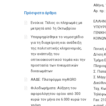
Αθή
Aρ. πρ.
Πρόσφατα άρθρα
ΕΛΛΗΝ
Ενοίκια: Τέλος οι πληρωμές με
ΥΠΟΥΡ
μετρητά από 1η Οκτωβρίου
ΓΕΝΙΚ
Υπερψηφίσθηκε το νομοσχέδιο
ΚΟΙΝΩ
για τη διαχείριση και ανάδειξη
της πολιτιστικής κληρονομιάς,
Γενι
την ανάπτυξη του
Δ/νσ
οπτικοακουστικού τομέα και την
Τμή
προστασία των πνευματικών
Πληροφ
δικαιωμάτων
Σ. Πα
Σ. Μ
ΑΑΔΕ: Πλατφόρμα myAGRO
Διεύθ
Φιλοδωρήματα: Αύξηση του
Ταχ
αφορολόγητου ορίου από 300
Τηλέφω
ευρώ τον μήνα σε 6.000 ευρώ τον
Fax: 
χρόνο
e-mail: