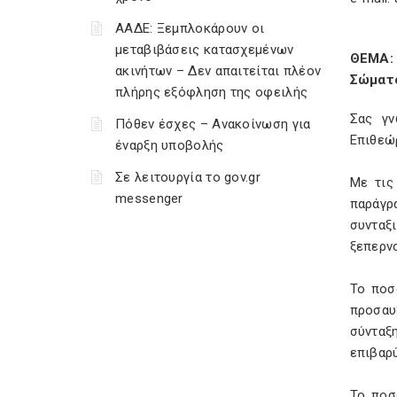
ΑΑΔΕ: Ξεμπλοκάρουν οι
μεταβιβάσεις κατασχεμένων
ΘΕΜΑ:
ακινήτων – Δεν απαιτείται πλέον
Σώματο
πλήρης εξόφληση της οφειλής
Σας γν
Πόθεν έσχες – Ανακοίνωση για
Επιθεώ
έναρξη υποβολής
Σε λειτουργία το gov.gr
Με τις
messenger
παράγρ
συνταξ
ξεπερνο
Το ποσ
προσαυ
σύνταξ
επιβαρύ
Το ποσ