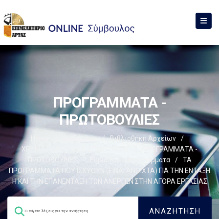
ΠΡΟΓΡΑΜΜΑΤΑ -
ΠΡΩΤΟΒΟΥΛΙΕΣ
Home
/
Σύμβουλος
/
Βιβλιοθήκη Αρχείων
/
ΧΡΗΜΑΤΟΔΟΤΗΣΕΙΣ-ΕΠΙΔΟΤΗΣΕΙΣ
/
ΠΡΟΓΡΑΜΜΑΤΑ -
ΠΡΩΤΟΒΟΥΛΙΕΣ
/
Ευρωπαικά Προγράμματα
/
ΤΑ
ΠΡΟΓΡΑΜΜΑΤΑ ΠΟΥ ΙΣΧΥΟΥΝ (ΕΙΝΑΙ ΑΝΟΙΧΤΑ) ΓΙΑ ΤΗΝ ΕΝΤΑΞΗ
Η ΚΑΙ ΤΗΝ ΕΠΑΝΕΝΤΑΞΗ ΤΩΝ ΑΝΕΡΓΩΝ ΣΤΗΝ ΑΓΟΡΑ ΕΡΓΑΣΙΑΣ