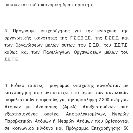
ασκούν τακτικά οικονομική δραστηριότητα.
3. Πρόγραμμα επιχορήγησης για την ενίσχυση της
οργανωτικής ικανότητας της Γ.Σ.Ε.Β.Ε.Ε., της Ε.Σ.Ε.Ε. και
των Οργανώσεων μελών αυτών, του Σ.Ε.Β., του Σ.Ε.Τ.Ε.
καθώς και των Πανελληνίων Οργανώσεων μελών του
Σ.Ε.Τ.Ε.
4. Ειδικό τριετές Πρόγραμμα ενίσχυσης εργοδοτών με
επιχορήγηση που αντιστοιχεί στο ύψος των συνολικών
ασφαλιστικών εισφορών, για την πρόσληψη 2.300 ανέργων
Ατόμων με Αναπηρίες (ΑμεΑ), Απεξαρτημένων από
εξαρτησιογόνες ουσίες, Αποφυλακισμένων, Νεαρών
Παραβατικών Ατόμων ή Νεαρών Ατόμων που βρίσκονται
σε κοινωνικό κίνδυνο και Πρόγραμμα Επιχορήγησης 50