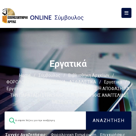
Εργατικά
Home
/
Σύμβουλος
/
Βιβλιοθήκη Αρχείων
/
ΦΟΡΟΛΟΓΙΣΤΙΚΑ
/
ΕΡΓΑΤΙΚΑ - ΑΣΦΑΛΙΣΤΙΚΑ
/
Εργατικά
/
Εργατική Νομοθεσία
/
ΤΕΧΝΙΚΟΙ ΑΣΦΑΛΕΙΑΣ: Η ΑΠΟΦΑΣΗ ΓΙΑ
ΤΗΝ ΠΑΡΑΤΑΣΗ ΣΤΗΝ ΕΝΑΡΞΗ ΥΠΟΧΡΕΩΤΙΚΗΣ ΑΝΑΓΓΕΛΙΑΣ
ΜΕΣΩ ΟΠΣ-ΣΕΠΕ
Συχνές Αναζητήσεις:
Φορολογικη Ενημέρωση
,
Επιχειρήσεις