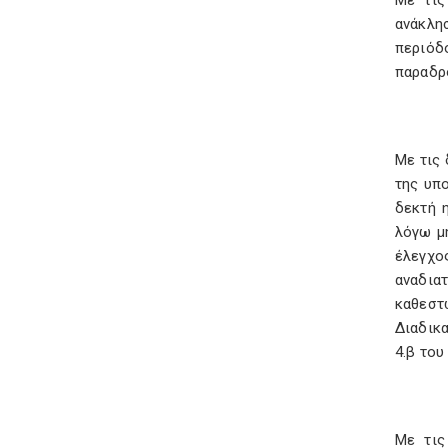
Με τις
ανάκλη
περιόδ
παραδρ
Με τις 
της υπ
δεκτή 
λόγω μ
έλεγχο
αναδια
καθεστ
Διαδικ
4.β του
Με τις