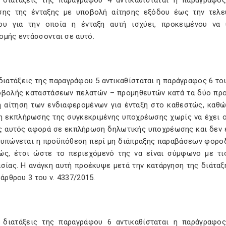
 διατάξεις της παραγράφου 4 αντικαθίσταται η παράγραφο
σης της ένταξης με υποβολή αίτησης εξόδου έως την τελε
ου για την οποία η ένταξη αυτή ισχύει, προκειμένου να
ομής εντάσσονται σε αυτό.
διατάξεις της παραγράφου 5 αντικαθίσταται η παράγραφος 6 το
οβολής καταστάσεων πελατών – προμηθευτών κατά τα δύο προη
η αίτηση των ενδιαφερομένων για ένταξη στο καθεστώς, καθ
η εκπλήρωσης της συγκεκριμένης υποχρέωσης χωρίς να έχει ο
ς αυτός αφορά σε εκπλήρωση δηλωτικής υποχρέωσης και δεν έ
τυπώνεται η προϋπόθεση περί μη διάπραξης παραβάσεων φοροδι
ώς, έτσι ώστε το περιεχόμενό της να είναι σύμφωνο με τι
ασίας. Η ανάγκη αυτή προέκυψε μετά την κατάργηση της διάταξ
 άρθρου 3 του ν. 4337/2015.
 διατάξεις της παραγράφου 6 αντικαθίσταται η παράγραφο