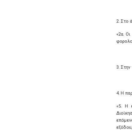
2. Στο 
«2α. Οι
φορολο
3. Στην
4. Η πα
«5. Η 
Διοίκη
επόμεν
εξόδου,