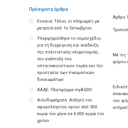
Πρόσφατα άρθρα
Άρθρο 
Ενοίκια: Τέλος οι πληρωμές με
μετρητά από 1η Οκτωβρίου
Τροποπ
Υπερψηφίσθηκε το νομοσχέδιο
για τη διαχείριση και ανάδειξη
της πολιτιστικής κληρονομιάς,
Με τις
την ανάπτυξη του
φόρου 
οπτικοακουστικού τομέα και την
προστασία των πνευματικών
δικαιωμάτων
Ειδικό
ΑΑΔΕ: Πλατφόρμα myAGRO
επανακ
Φιλοδωρήματα: Αύξηση του
του φό
αφορολόγητου ορίου από 300
αιτήμα
ευρώ τον μήνα σε 6.000 ευρώ τον
χρόνο