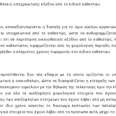
θέσεις υποχρεωτικής εξόδου από το ειδικό καθεστώς.
ον, επαναδιατυπώνεται η διάταξη για το όριο κύκλου εργασιώ
ται υποχρεωτικά από το καθεστώς, ώστε να ευθυγραμμίζεται
αι ότι σε περίπτωση οικειοθελούς εξόδου από το καθεστώς, 
κού καθεστώτος εφαρμόζονται από τη φορολογική περίοδο πο
αρέλθει ο ελάχιστος χρόνος παραμονής στο ειδικό καθεστώς.
 προστίθενται δύο νέα εδάφια με τα οποία ορίζονται οι 
ωτικά ή οικειοθελώς, ώστε να διασφαλίζεται η είσπραξη των
 υποκείμενοι οφείλουν με την δήλωση της τελευταίας πριν την
ο για όλα τα ανεξόφλητα φορολογικά στοιχεία που έχουν
ης των ανεξόφλητων στοιχείων που έχουν λάβει από μη ενταγ
ον ίδιο χρόνο ασκείται το δικαίωμα έκπτωσης των πελατ
γικά στοιχεία που έχουν λάβει από τα πρόσωπα αυτά, μέχρι το