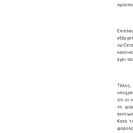
προϋπο
Επιπλέ
εξέρχε
ορίζετ
κανονι
έχει π
Τέλος,
υποχρε
ότι οι
το φόρ
έκπτωσ
Κατά τ
φορολο