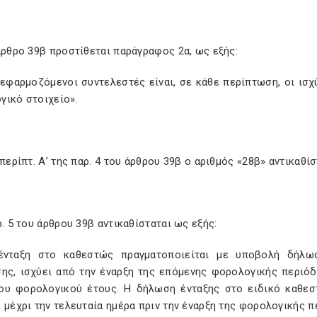
άρθρο 39β προστίθεται παράγραφος 2α, ως εξής:
 εφαρμοζόμενοι συντελεστές είναι, σε κάθε περίπτωση, οι ισ
γικό στοιχείο».
 περίπτ. Α’ της παρ. 4 του άρθρου 39β ο αριθμός «28β» αντικαθίσ
ρ. 5 του άρθρου 39β αντικαθίσταται ως εξής:
ένταξη στο καθεστώς πραγματοποιείται με υποβολή δήλω
σης, ισχύει από την έναρξη της επόμενης φορολογικής περιόδ
ου φορολογικού έτους. Η δήλωση ένταξης στο ειδικό καθε
 μέχρι την τελευταία ημέρα πριν την έναρξη της φορολογικής πε