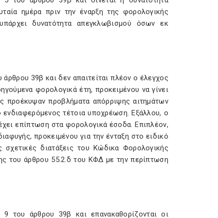
ς 5 του άρθρου 39β και δίνεται η δυνατότητα
υταία ημέρα πριν την έναρξη της φορολογικής
 υπάρχει δυνατότητα απεγκλωβισμού όσων εκ
υ άρθρου 39β και δεν απαιτείται πλέον ο έλεγχος
γούμενα φορολογικά έτη, προκειμένου να γίνει
ώς προέκυψαν προβλήματα απόρριψης αιτημάτων
 ενδιαφερόμενος τέτοια υποχρέωση. Εξάλλου, ο
χει επίπτωση στα φορολογικά έσοδα. Επιπλέον,
αφυγής, προκειμένου για την ένταξη στο ειδικό
ς σχετικές διατάξεις του Κώδικα Φορολογικής
ης του άρθρου 55.2.δ του ΚΦΔ με την περίπτωση
ς 9 του άρθρου 39β και επανακαθορίζονται οι