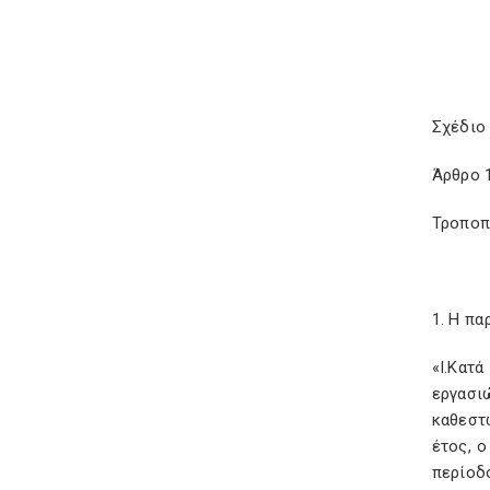
Σχέδιο
Άρθρο 
Τροποπ
1. Η πα
«Ι.Κατ
εργασι
καθεστ
έτος, 
περίοδο