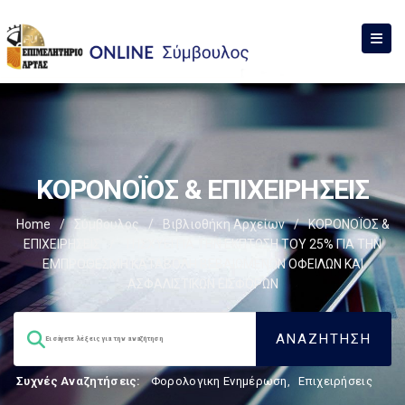
ΚΟΡΟΝΟΪΟΣ & ΕΠΙΧΕΙΡΗΣΕΙΣ
Home
/
Σύμβουλος
/
Βιβλιοθήκη Αρχείων
/
ΚΟΡΟΝΟΪΟΣ &
ΕΠΙΧΕΙΡΗΣΕΙΣ
/
ΤΙ ΙΣΧΥΕΙ ΓΙΑ ΤΗΝ ΕΚΠΤΩΣΗ ΤΟΥ 25% ΓΙΑ ΤΗΝ
ΕΜΠΡΟΘΕΣΜΗ ΚΑΤΑΒΟΛΗ ΒΕΒΑΙΩΜΕΝΩΝ ΟΦΕΙΛΩΝ ΚΑΙ
ΑΣΦΑΛΙΣΤΙΚΩΝ ΕΙΣΦΟΡΩΝ
Συχνές Αναζητήσεις:
Φορολογικη Ενημέρωση
,
Επιχειρήσεις