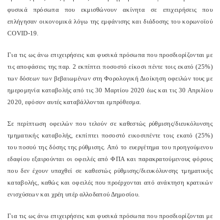
φυσικά πρόσωπα που εκμισθώνουν ακίνητα σε επιχειρήσεις που
επλήγησαν οικονομικά λόγω της εμφάνισης και διάδοσης του κορωνοϊού
COVID-19.
Για τις ως άνω επιχειρήσεις και φυσικά πρόσωπα που προσδιορίζονται με
τις αποφάσεις της παρ. 2 εκπίπτει ποσοστό είκοσι πέντε τοις εκατό (25%)
των δόσεων των βεβαιωμένων στη Φορολογική Διοίκηση οφειλών τους με
ημερομηνία καταβολής από τις 30 Μαρτίου 2020 έως και τις 30 Απριλίου
2020, εφόσον αυτές καταβάλλονται εμπρόθεσμα.
Σε περίπτωση οφειλών που τελούν σε καθεστώς ρύθμισης/διευκόλυνσης
τμηματικής καταβολής, εκπίπτει ποσοστό εικοσιπέντε τοις εκατό (25%)
του ποσού της δόσης της ρύθμισης. Από το ευεργέτημα του προηγούμενου
εδαφίου εξαιρούνται οι οφειλές από ΦΠΑ και παρακρατούμενους φόρους
που δεν έχουν υπαχθεί σε καθεστώς ρύθμισης/διευκόλυνσης τμηματικής
καταβολής, καθώς και οφειλές που προέρχονται από ανάκτηση κρατικών
ενισχύσεων και χρέη υπέρ αλλοδαπού Δημοσίου.
Για τις ως άνω επιχειρήσεις και φυσικά πρόσωπα που προσδιορίζονται με