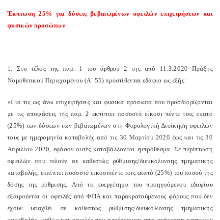
Έκπτωση 25% για δόσεις βεβαιωμένων οφειλών επιχειρήσεων και
φυσικών προσώπων
1. Στο τέλος της παρ. 1 του άρθρου 2 της από 11.3.2020 Πράξης
Νομοθετικού Περιεχομένου (Α΄ 55) προστίθενται εδάφια ως εξής:
«Για τις ως άνω επιχειρήσεις και φυσικά πρόσωπα που προσδιορίζονται
με τις αποφάσεις της παρ. 2 εκπίπτει ποσοστό είκοσι πέντε τοις εκατό
(25%) των δόσεων των βεβαιωμένων στη Φορολογική Διοίκηση οφειλών
τους με ημερομηνία καταβολής από τις 30 Μαρτίου 2020 έως και τις 30
Απριλίου 2020, εφόσον αυτές καταβάλλονται εμπρόθεσμα. Σε περίπτωση
οφειλών που τελούν σε καθεστώς ρύθμισης/διευκόλυνσης τμηματικής
καταβολής, εκπίπτει ποσοστό εικοσιπέντε τοις εκατό (25%) του ποσού της
δόσης της ρύθμισης. Από το ευεργέτημα του προηγούμενου εδαφίου
εξαιρούνται οι οφειλές από ΦΠΑ και παρακρατούμενους φόρους που δεν
έχουν υπαχθεί σε καθεστώς ρύθμισης/διευκόλυνσης τμηματικής
καταβολής, καθώς και οφειλές που προέρχονται από ανάκτηση κρατικών