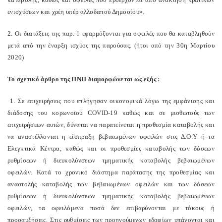
ενισχύσεων και χρέη υπέρ αλλοδαπού Δημοσίου».
2. Οι διατάξεις της παρ. 1 εφαρμόζονται για οφειλές που θα καταβληθούν
μετά από την έναρξη ισχύος της παρούσας. (ήτοι από την 30η Μαρτίου
2020)
Το σχετικό άρθρο της ΠΝΠ διαμορφώνεται ως εξής :
1. Σε επιχειρήσεις που επλήγησαν οικονομικά λόγω της εμφάνισης και
διάδοσης του κορωνοϊού COVID-19 καθώς και σε μισθωτούς των
επιχειρήσεων αυτών, δύναται να παρατείνεται η προθεσμία καταβολής και
να αναστέλλονται η είσπραξη βεβαιωμένων οφειλών στις Δ.Ο.Υ ή τα
Ελεγκτικά Κέντρα, καθώς και οι προθεσμίες καταβολής των δόσεων
ρυθμίσεων ή διευκολύνσεων τμηματικής καταβολής βεβαιωμένων
οφειλών. Κατά το χρονικό διάστημα παράτασης της προθεσμίας και
αναστολής καταβολής των βεβαιωμένων οφειλών και των δόσεων
ρυθμίσεων ή διευκολύνσεων τμηματικής καταβολής βεβαιωμένων
οφειλών, τα οφειλόμενα ποσά δεν επιβαρύνονται με τόκους ή
προσαυξήσεις. Στις ρυθμίσεις των προηγούμενων εδαφίων υπάγονται και