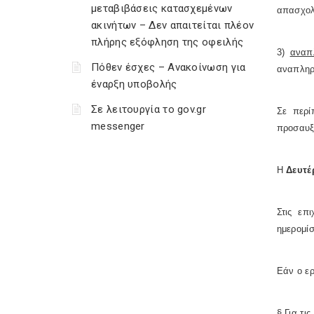
μεταβιβάσεις κατασχεμένων
απασχο
ακινήτων – Δεν απαιτείται πλέον
πλήρης εξόφληση της οφειλής
3)
αναπ
Πόθεν έσχες – Ανακοίνωση για
αναπληρ
έναρξη υποβολής
Σε λειτουργία το gov.gr
Σε περί
messenger
προσαυξή
Η
Δευτέ
Στις επ
ημερομίσ
Εάν ο ε
§
Για τι