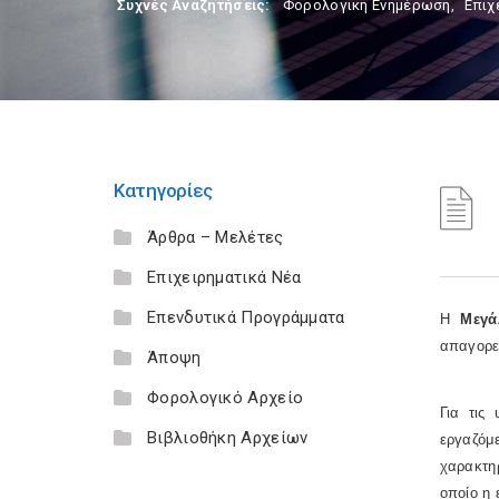
Συχνές Αναζητήσεις:
Φορολογικη Ενημέρωση
,
Επιχ
Κατηγορίες
Άρθρα – Μελέτες
Επιχειρηματικά Νέα
Επενδυτικά Προγράμματα
Η
Μεγά
απαγορε
Άποψη
Φορολογικό Αρχείο
Για τις
Βιβλιοθήκη Αρχείων
εργαζόμε
χαρακτηρ
οποίο η 