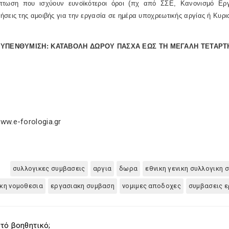
πτωση που ισχύουν ευνοϊκότεροι όροι (πχ από ΣΣΕ, Κανονισμό Εργα
σεις της αμοιβής για την εργασία σε ημέρα υποχρεωτικής αργίας ή Κυρι
 ΥΠΕΝΘΥΜΙΣΗ: ΚΑΤΑΒΟΛΗ ΔΩΡΟΥ ΠΑΣΧΑ ΕΩΣ ΤΗ ΜΕΓΑΛΗ ΤΕΤΑΡΤΗ (
ww.e-forologia.gr
συλλογικες συμβασεις
αργια
δωρα
εθνικη γενικη συλλογικη
κη νομοθεσια
εργασιακη συμβαση
νομιμες αποδοχες
συμβασεις ε
τό βοηθητικό;