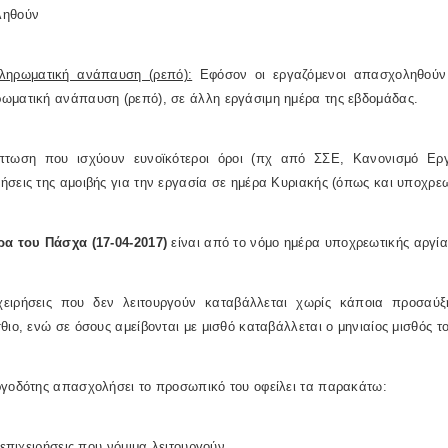
ληθούν
ληρωματική ανάπαυση (ρεπό):
Εφόσον οι εργαζόμενοι απασχοληθούν
ωματική ανάπαυση (ρεπό), σε άλλη εργάσιμη ημέρα της εβδομάδας.
πτωση που ισχύουν ευνοϊκότεροι όροι (πχ από ΣΣΕ, Κανονισμό Εργα
σεις της αμοιβής για την εργασία σε ημέρα Κυριακής (όπως και υποχρεω
ρα του Πάσχα (17-04-2017)
είναι από το νόμο ημέρα υποχρεωτικής αργίας
ιχειρήσεις που δεν λειτουργούν καταβάλλεται χωρίς κάποια προσαύξ
θιο, ενώ σε όσους αμείβονται με μισθό καταβάλλεται ο μηνιαίος μισθός τ
ργοδότης απασχολήσει το προσωπικό του οφείλει τα παρακάτω:
ς επιχειρήσεις που νόμιμα λειτουργούν