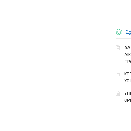
Σ
ΑΛ
ΔΙ
ΠΡ
ΚΕ
ΧΡ
ΥΠ
ΟΡ