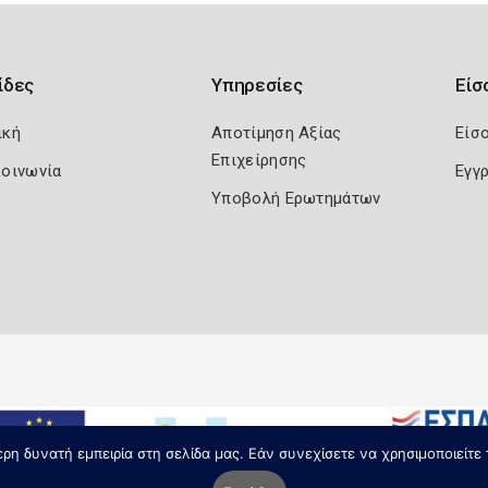
ίδες
Υπηρεσίες
Είσ
ική
Αποτίμηση Αξίας
Είσ
Επιχείρησης
κοινωνία
Εγγ
Υποβολή Ερωτημάτων
η δυνατή εμπειρία στη σελίδα μας. Εάν συνεχίσετε να χρησιμοποιείτε 