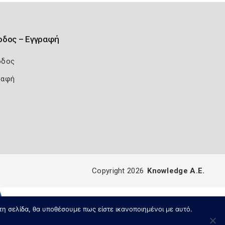
οδος – Εγγραφή
οδος
ραφή
Copyright 2026
Knowledge A.E.
τη σελίδα, θα υποθέσουμε πως είστε ικανοποιημένοι με αυτό.