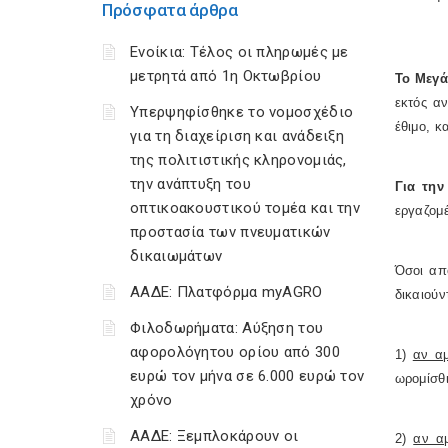
Πρόσφατα άρθρα
Ενοίκια: Τέλος οι πληρωμές με
μετρητά από 1η Οκτωβρίου
Το Μεγά
εκτός α
Υπερψηφίσθηκε το νομοσχέδιο
έθιμο, κ
για τη διαχείριση και ανάδειξη
της πολιτιστικής κληρονομιάς,
την ανάπτυξη του
Για
την
οπτικοακουστικού τομέα και την
εργαζομ
προστασία των πνευματικών
δικαιωμάτων
Όσοι από
ΑΑΔΕ: Πλατφόρμα myAGRO
δικαιούν
Φιλοδωρήματα: Αύξηση του
αφορολόγητου ορίου από 300
1)
αν αμ
ευρώ τον μήνα σε 6.000 ευρώ τον
ωρομίσθ
χρόνο
ΑΑΔΕ: Ξεμπλοκάρουν οι
2)
αν αμ