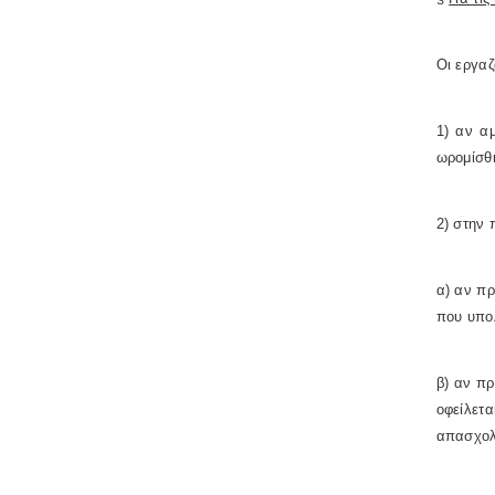
Οι εργα
1) αν α
ωρομίσθ
2) στην 
α) αν πρ
που υπολ
β) αν πρ
οφείλετα
απασχολ