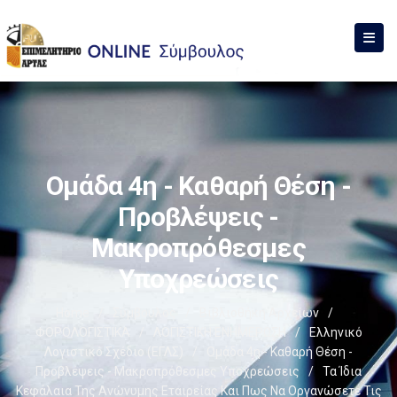
Ομάδα 4η - Καθαρή Θέση -
Προβλέψεις -
Μακροπρόθεσμες
Υποχρεώσεις
Home
/
Σύμβουλος
/
Βιβλιοθήκη Αρχείων
/
ΦΟΡΟΛΟΓΙΣΤΙΚΑ
/
ΛΟΓΙΣΤΙΚΗ ΕΝΗΜΕΡΩΣΗ
/
Ελληνικό
Λογιστικό Σχέδιο (ΕΓΛΣ)
/
Ομάδα 4η - Καθαρή Θέση -
Προβλέψεις - Μακροπρόθεσμες Υποχρεώσεις
/
Τα Ίδια
Κεφάλαια Της Ανώνυμης Εταιρείας Και Πως Να Οργανώσετε Τις