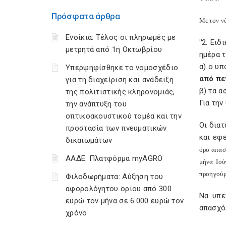
Πρόσφατα άρθρα
Με τον ν
Ενοίκια: Τέλος οι πληρωμές με
"
2. Ειδ
μετρητά από 1η Οκτωβρίου
ημέρα 
α) ο υ
Υπερψηφίσθηκε το νομοσχέδιο
από πε
για τη διαχείριση και ανάδειξη
β) τα α
της πολιτιστικής κληρονομιάς,
Για τη
την ανάπτυξη του
οπτικοακουστικού τομέα και την
Οι δια
προστασία των πνευματικών
και εφ
δικαιωμάτων
όρο απασ
ΑΑΔΕ: Πλατφόρμα myAGRO
μήνα Ιού
προηγούμε
Φιλοδωρήματα: Αύξηση του
αφορολόγητου ορίου από 300
Να υπε
ευρώ τον μήνα σε 6.000 ευρώ τον
απασχό
χρόνο