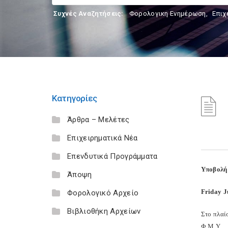
Συχνές Αναζητήσεις:
Φορολογικη Ενημέρωση
,
Επιχ
Κατηγορίες
Άρθρα – Μελέτες
Επιχειρηματικά Νέα
Επενδυτικά Προγράμματα
Υποβολή 
Άποψη
Friday J
Φορολογικό Αρχείο
Βιβλιοθήκη Αρχείων
Στο πλαί
Φ.Μ.Υ.