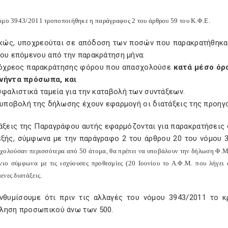
όμο 3943/2011 τροποποιήθηκε η παράγραφος 2 του άρθρου 59 του Κ.Φ.Ε.
ικώς, υποχρεούται σε απόδοση των ποσών που παρακρατήθηκαν 
του επόμενου από την παρακράτηση μήνα:
πόχρεος παρακράτησης φόρου που απασχολούσε
κατά μέσο όρ
νήντα πρόσωπα, και
σφαλιστικά ταμεία για την καταβολή των συντάξεων.
ν υποβολή της δήλωσης έχουν εφαρμογή οι διατάξεις της προη
τάξεις της Παραγράφου αυτής εφαρμόζονται για παρακρατήσεις 
εξής, σύμφωνα με την παράγραφο 2 του άρθρου 20 του νόμου 3
χολούσαν περισσότερα από 50 άτομα, θα πρέπει να υποβάλουν την δήλωση Φ.
νιο σύμφωνα με τις ισχύουσες προθεσμίες (20 Ιουνίου το Α.Φ.Μ. που λήγει σ
νες διατάξεις.
νθυμίσουμε ότι πριν τις αλλαγές του νόμου 3943/2011 το κ
ληση προσωπικού άνω των 500.