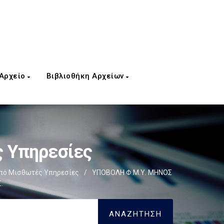
 Αρχείο
Βιβλιοθήκη Αρχείων
 Υπηρεσίες
πό Μισθωτές Υπηρεσίες
/
ΥΠΟΒΟΛΗ Φ.Μ.Υ. ΜΗΝΟΣ
.