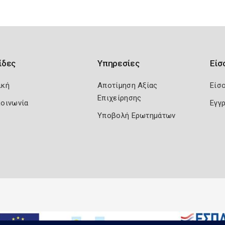
ίδες
Υπηρεσίες
Είσ
ική
Αποτίμηση Αξίας
Είσ
Επιχείρησης
κοινωνία
Εγγ
Υποβολή Ερωτημάτων