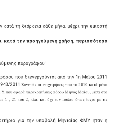
κατά τη διάρκεια κάθε μήνα, μέχρι την εικοστή
ο
,
κατά την προηγούμενη χρήση, περισσότερα
γούμενης παραγράφου
"
φόρου που διενεργούνται από την 1η Μαΐου 2011
943/2011.
Συνεπώς οι επιχειρήσεις που το 2010 κατά μέσο
Μ.Υ. που αφορά παρακρατήσεις φόρου Μηνός Μαΐου, μέσα στο
ε 1 , 21 του 2, κλπ. και όχι τον Ιούλιο όπως ίσχυε με τις
ριτήριο για την υποβολή Μηνιαίας ΦΜΥ ήταν η