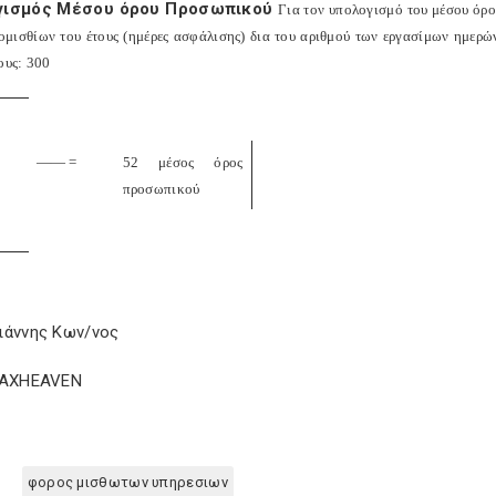
γισμός Μέσου όρου Προσωπικού
Για τον υπολογισμό του μέσου όρ
ομισθίων του έτους (ημέρες ασφάλισης) δια του αριθμού των εργασίμων ημερών
ους: 300
—— =
52 μέσος όρος
προσωπικού
ιάννης Κων/νος
TAXHEAVEN
φορος μισθωτων υπηρεσιων