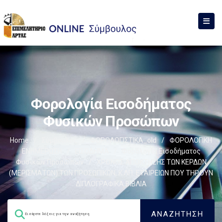
Φορολογία Εισοδήματος
Φυσικών Προσώπων
Home
/
Σύμβουλος
/
ΦΟΡΟΛΟΓΙΣΤΙΚΑ_old
/
ΦΟΡΟΛΟΓΙΚΗ
ΕΝΗΜΕΡΩΣΗ
/
ΕΙΣΟΔΗΜΑ
/
Φορολογία Εισοδήματος
Φυσικών Προσώπων
/
ΧΡΟΝΟΣ ΑΠΟΚΤΗΣΗΣ ΤΩΝ ΚΕΡΔΩΝ
(ΜΕΡΙΣΜΑΤΩΝ) ΤΩΝ ΠΡΟΣΩΠΙΚΩΝ, Κ.ΛΠ. ΕΤΑΙΡΕΙΩΝ ΠΟΥ ΤΗΡΟΥΝ
ΔΙΠΛΟΓΡΑΦΙΚΑ ΒΙΒΛΙΑ