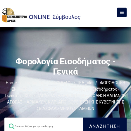
Φορολογία Εισοδήματος -
Γενικά
Home
/
Σύμβουλος
/
ΦΟΡΟΛΟΓΙΣΤΙΚΑ_old
/
ΦΟΡΟΛΟΓΙΚΗ
ΕΝΗΜΕΡΩΣΗ
/
ΕΙΣΟΔΗΜΑ
/
Φορολογία Εισοδήματος -
Γενικά
/
ΧΩΡΙΣ ΠΑΡΑΚΡΑΤΗΣΗ ΦΟΡΟΥ Η ΕΞΟΦΛΗΣΗ ΔΑΠΑΝΩΝ
ΑΓΟΡΑΣ ΦΑΡΜΑΚΩΝ, Κ.ΛΠ. ΑΠΟ ΦΟΡΕΙΣ ΓΕΝΙΚΗΣ ΚΥΒΕΡΝΗΣΗΣ
ΣΕ ΑΣΦΑΛΙΣΜΕΝΟΥΣ ΤΑΜΕΙΩΝ