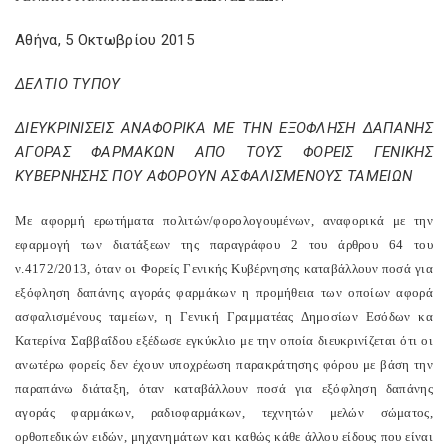
Αθήνα, 5 Οκτωβρίου 2015
ΔΕΛΤΙΟ ΤΥΠΟΥ
ΔΙΕΥΚΡΙΝΙΣΕΙΣ ΑΝΑΦΟΡΙΚΑ ΜΕ ΤΗΝ ΕΞΟΦΛΗΣΗ ΔΑΠΑΝΗΣ
ΑΓΟΡΑΣ ΦΑΡΜΑΚΩΝ ΑΠΟ ΤΟΥΣ ΦΟΡΕΙΣ ΓΕΝΙΚΗΣ
ΚΥΒΕΡΝΗΣΗΣ ΠΟΥ ΑΦΟΡΟΥΝ ΑΣΦΑΛΙΣΜΕΝΟΥΣ ΤΑΜΕΙΩΝ
Με αφορμή ερωτήματα πολιτών/φορολογουμένων, αναφορικά με την
εφαρμογή των διατάξεων της παραγράφου 2 του άρθρου 64 του
ν.4172/2013, όταν οι Φορείς Γενικής Κυβέρνησης καταβάλλουν ποσά για
εξόφληση δαπάνης αγοράς φαρμάκων η προμήθεια των οποίων αφορά
ασφαλισμένους ταμείων, η Γενική Γραμματέας Δημοσίων Εσόδων κα
Κατερίνα Σαββαΐδου εξέδωσε εγκύκλιο με την οποία διευκρινίζεται ότι οι
ανωτέρω φορείς δεν έχουν υποχρέωση παρακράτησης φόρου με βάση την
παραπάνω διάταξη, όταν καταβάλλουν ποσά για εξόφληση δαπάνης
αγοράς φαρμάκων, ραδιοφαρμάκων, τεχνητών μελών σώματος,
ορθοπεδικών ειδών, μηχανημάτων και καθώς κάθε άλλου είδους που είναι