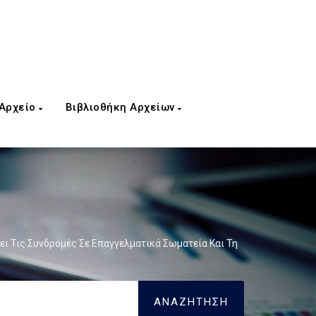
 Αρχείο
Βιβλιοθήκη Αρχείων
ι Τις Συνδρομές Σε Επαγγελματικά Σωματεία Και Τη