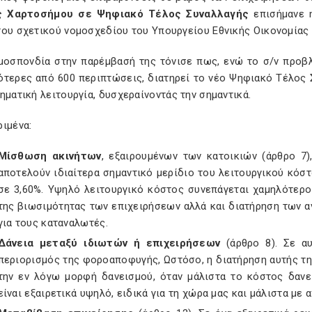
ς Χαρτοσήμου σε Ψηφιακό Τέλος Συναλλαγής
επισήμανε η
του σχετικού νομοσχεδίου του Υπουργείου Εθνικής Οικονομίας 
μοσπονδία στην παρέμβασή της τόνισε πως, ενώ το σ/ν προβ
ότερες από 600 περιπτώσεις, διατηρεί το νέο Ψηφιακό Τέλος
ηματική λειτουργία, δυσχεραίνοντάς την σημαντικά.
ιμένα:
Μίσθωση ακινήτων
, εξαιρουμένων των κατοικιών (άρθρο 7)
αποτελούν ιδιαίτερα σημαντικό μερίδιο του λειτουργικού κόσ
σε 3,60%. Υψηλό λειτουργικό κόστος συνεπάγεται χαμηλότερο
της βιωσιμότητας των επιχειρήσεων αλλά και διατήρηση των α
για τους καταναλωτές.
Δάνεια μεταξύ ιδιωτών ή επιχειρήσεων
(άρθρο 8). Σε α
περιορισμός της φοροαποφυγής, Ωστόσο, η διατήρηση αυτής τη
την εν λόγω μορφή δανεισμού, όταν μάλιστα το κόστος δανε
είναι εξαιρετικά υψηλό, ειδικά για τη χώρα μας και μάλιστα με