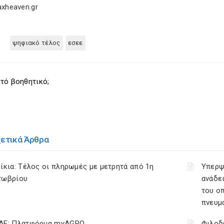
axheaven.gr
ψηφιακό τέλος
εσεε
τό βοηθητικό;
χετικά Άρθρα
ίκια: Τέλος οι πληρωμές με μετρητά από 1η
Υπερψ
τωβρίου
ανάδει
του ο
πνευμ
ΔΕ: Πλατφόρμα myAGRO
Φιλοδ