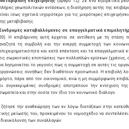
Μεταβίβαση επιχείρησης
(άρθρο 12). Σε ένα εξαιρετικά ρευ
πλήρες γεωπολιτικών εντάσεων, η διατήρηση αυτής της επιβάρυ
είναι ίσως σχετικά ισχυρότερο για τις μικρότερες επιχειρήσε
της μεταβίβασης.
Συνδρομές καταβαλλόμενες σε επαγγελματικά επιμελητήρ
20). Η επιβάρυνση αυτή έρχεται σε αντίθεση με τη στάση τ
αναζητά τη συμβολή και την ενεργή συμμετοχή των κοινων
επιχειρηματικότητα και κατά επέκταση και τα επαγγελματικά 
τις σωρευτικές επιπτώσεις των πολλαπλών κρίσεων (χρέους, c
να λησμονείται το γεγονός πως η συμμετοχή σε αυτές τις οργαν
οργανώσεις συνήθως δεν διαθέτουν προσωπικό. Η επιβολή λοι
φόρτο, πέρα από τον οικονομικό, ενώ η μη συμμόρφωση επιβά
οι συγκεκριμένες συνδρομές αποτρέπουν την ενίσχυση της
σωματεία και στην ουσία τον ίδιο τον κοινωνικό διάλογο.
 ζήτησε την αναθεώρηση των εν λόγω διατάξεων στην κατεύθ
τικής μείωσής του, προκειμένου το νομοσχέδιο να συντελέσει
η διευκόλυνση των συναλλαγών.