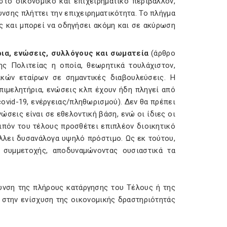
στό οικονομικό και επιχειρηματικό περιβάλλον,
νσης πλήττει την επιχειρηματικότητα. Το πλήγμα
ις και μπορεί να οδηγήσει ακόμη και σε ακύρωση
ια, ενώσεις, συλλόγους και σωματεία
(άρθρο
ης Πολιτείας η οποία, θεωρητικά τουλάχιστον,
ικών εταίρων σε σημαντικές διαβουλεύσεις. Η
επιμελητήρια, ενώσεις κλπ έχουν ήδη πληγεί από
ovid-19, ενέργειας/πληθωρισμού). Δεν θα πρέπει
ώσεις είναι σε εθελοντική βάση, ενώ οι ίδιες οι
πόν του τέλους προσθέτει επιπλέον διοικητικό
λλει δυσανάλογα υψηλό πρόστιμο. Ως εκ τούτου,
 συμμετοχής, αποδυναμώνοντας ουσιαστικά τα
υνση της πλήρους κατάργησης του Τέλους ή της
 στην ενίσχυση της οικονομικής δραστηριότητάς