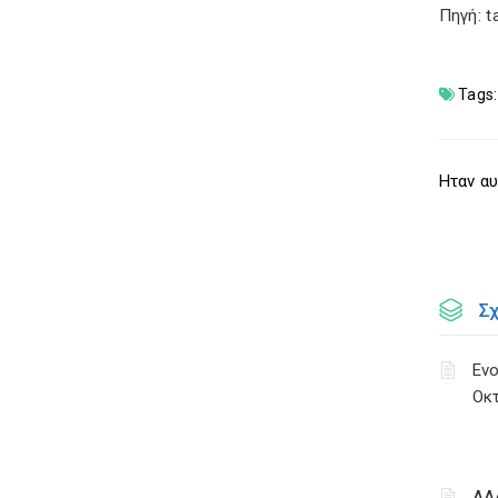
Πηγή: t
Tags:
Ηταν αυ
Σ
Ενο
Οκ
ΑΑ