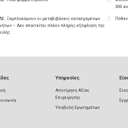
300 ε
ΔΕ: Ξεμπλοκάρουν οι μεταβιβάσεις κατασχεμένων
Πόθεν
νήτων – Δεν απαιτείται πλέον πλήρης εξόφληση της
ειλής
ίδες
Υπηρεσίες
Είσ
ική
Αποτίμηση Αξίας
Είσ
Επιχείρησης
κοινωνία
Εγγ
Υποβολή Ερωτημάτων