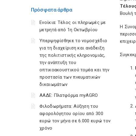
Τέλου
Πρόσφατα άρθρα
Βουλή 
Ενοίκια: Τέλος οι πληρωμές με
Η Συνο
μετρητά από 1η Οκτωβρίου
περισσ
Υπερψηφίσθηκε το νομοσχέδιο
επιχειρ
για τη διαχείριση και ανάδειξη
Συγκεκρ
της πολιτιστικής κληρονομιάς,
την ανάπτυξη του
οπτικοακουστικού τομέα και την
προστασία των πνευματικών
δικαιωμάτων
ΑΑΔΕ: Πλατφόρμα myAGRO
Φιλοδωρήματα: Αύξηση του
αφορολόγητου ορίου από 300
ευρώ τον μήνα σε 6.000 ευρώ τον
χρόνο