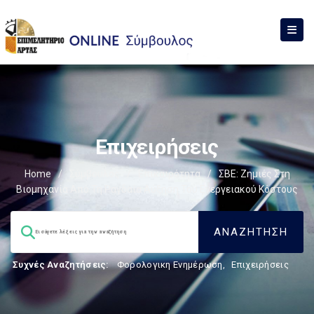
Επιχειρήσεις
Home
/
Σύμβουλος
/
Επικαιρότητα
/
ΣΒΕ: Ζημιές Στη
Βιομηχανία Από Τη Ραγδαία Αύξηση Του Ενεργειακού Κόστους
Συχνές Αναζητήσεις:
Φορολογικη Ενημέρωση
,
Επιχειρήσεις