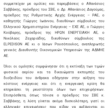
συμμετείχαν με ομιλίες και παρεμβάσεις ο Αθανάσιος
Σαββάκης, πρόεδρος του ΣΒΕ, ο Δρ. Αθανάσιος Δαγούμας,
πρόεδρος της Ρυθμιστικής Αρχής Ενέργειας – ΡΑΕ, ο
καθηγητής Γιώργος Ιωάννου, διευθύνων σύμβουλος του
Ελληνικού Χρηματιστηρίου Ενέργειας – ΕΧΕ ΑΕ, ο Γιώργος
Κούβαρης, πρόεδρος της ΗΡΩΝ ΕΝΕΡΓΕΙΑΚΗ ΑΕ, ο
Νικόλαος Ζαχαριάδης, διευθύνων σύμβουλος της
ELPEDISON AE κι ο Ιάσων Ρουσόπουλος, αναπληρωτής
γενικός Διευθυντής Οικονομικών Υπηρεσιών της ΑΔΜΗΕ
ΑΕ.
Όλοι οι ομιλητές συμφώνησαν ότι η εκτίναξη των τιμών
φυσικού αερίου και τα δικαιώματα εκπομπής του
διοξειδίου του άνθρακα οδήγησαν στην αύξηση του
κόστους ενέργειας και ότι η ενεργειακή κρίση θα
επηρεάσει τη ρευστότητα όλων των επιχειρήσεων.
Επιπρόσθετα, όπως τόνισε ο πρόεδρος του ΣΒΕ κ.
Σαββάκης, η λύση γίνεται ακόμα δυσκολότερη, γιατί οι
ελληνικές επιχειρήσεις που είδαν να αυξάνονται οι