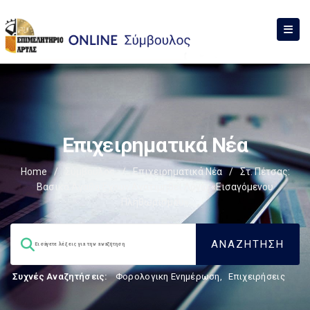
Επιχειρηματικά Νέα
Home
/
Σύμβουλος
/
Επιχειρηματικά Νέα
/
Στ. Πέτσας:
Βασικά Αγαθά Έχουν Ανατιμηθεί Λόγω «εισαγόμενου
Πληθωρισμού»
Συχνές Αναζητήσεις:
Φορολογικη Ενημέρωση
,
Επιχειρήσεις