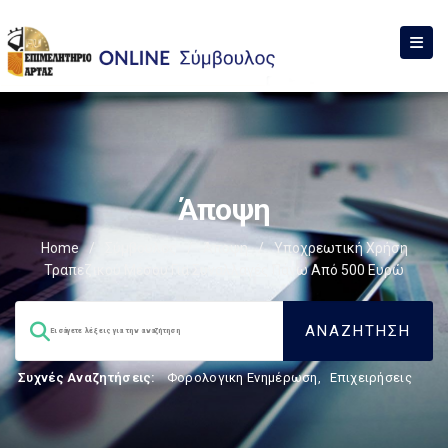
Άποψη
Home
/
Σύμβουλος
/
Άποψη
/
Υποχρεωτική Χρήση
Τραπεζικού Μέσου Για Συναλλαγές Πάνω Από 500 Ευρώ
Συχνές Αναζητήσεις:
Φορολογικη Ενημέρωση
,
Επιχειρήσεις