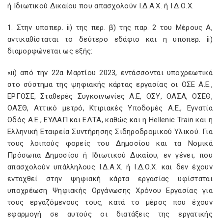
ή Ιδιωτικού Δικαίου που απασχολούν Ι.Δ.Α.Χ. ή Ι.Δ.Ο.Χ.
1. Στην υποπερ. ii) της περ. β) της παρ. 2 του Μέρους Α,
αντικαθίσταται το δεύτερο εδάφιο και η υποπερ. ii)
διαμορφώνεται ως εξής:
«ii) από την 22α Μαρτίου 2023, εντάσσονται υποχρεωτικά
στο σύστημα της ψηφιακής κάρτας εργασίας οι ΟΣΕ Α.Ε.,
ΕΡΓΟΣΕ, Σταθερές Συγκοινωνίες Α.Ε, ΟΣΥ, ΟΑΣΑ, ΟΣΕΘ,
ΟΑΣΘ, Αττικό μετρό, Κτιριακές Υποδομές Α.Ε., Εγνατία
Οδός Α.Ε., ΕΥΔΑΠ και ΕΛΤΑ, καθώς και η Hellenic Train και η
Ελληνική Εταιρεία Συντήρησης Σιδηροδρομικού Υλικού. Για
τους λοιπούς φορείς του Δημοσίου και τα Νομικά
Πρόσωπα Δημοσίου ή Ιδιωτικού Δικαίου, εν γένει, που
απασχολούν υπάλληλους Ι.Δ.Α.Χ. ή Ι.Δ.Ο.Χ. και δεν έχουν
ενταχθεί στην ψηφιακή κάρτα εργασίας υφίσταται
υποχρέωση Ψηφιακής Οργάνωσης Χρόνου Εργασίας για
τους εργαζόμενους τους, κατά το μέρος που έχουν
εφαρμογή σε αυτούς οι διατάξεις της εργατικής