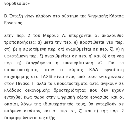
νομοθεσίας».
Β. Ένταξη νέων κλάδων στο σύστημα της Ψηφιακής Κάρτας
Εργασίας.
Στην παρ. 2 του Μέρους Α, επέρχονται οι ακόλουθες
τροποποιήσεις: α) μετά την περ. ε) προστίθεται νέα περ.
στ), β) η υφιστάμενη περ. στ) αναριθμείται σε περ. ζ), γ) η
υφιστάμενη περ. ζ) αναριθμείται σε περ. η) και δ) στη νέα
περ. η) διαγράφεται η υποπερίπτωση «2. Για τα
υποκαταστήματα, όταν ο κύριος ΚΑΔ εργοδότη
επιχείρησης στο ΤΑXIS είναι ένας από τους ενταγμένους
στον Πίνακα 1, αλλά τα υποκαταστήματα αυτά ανήκουν σε
κλάδους οικονομικής δραστηριότητας που δεν έχουν
ενταχθεί έως τώρα στην ψηφιακή κάρτα εργασίας, και οι
οποίοι, λόγω της ιδιαιτερότητάς τους, θα ενταχθούν σε
επόμενο στάδιο», και οι περ. στ, ζ) και η) της παρ. 2
διαμορφώνονται ως εξής: