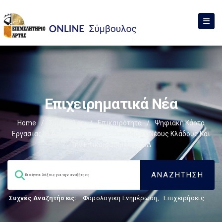
Επιχειρηματικά Νέα
Home
/
Σύμβουλος
/
Επικαιρότητα
/
Ψηφιακή Κάρτα
Εργασίας: Η Απόφαση Για Την Επέκταση Σε Νέους Κλάδους Και
Την Επικαιροποίηση ΚΑΔ
Συχνές Αναζητήσεις:
Φορολογικη Ενημέρωση
,
Επιχειρήσεις