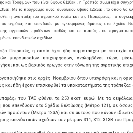
ς και Τροφίμων- που είναι ύψους €118εκ., η Τράπεζα συμμετέχει συγχρ
135εκ. Με το πρόγραμμα αυτό, συνολικού ύψους €253εκ., το οποίο θα υ
χυθεί η ανάπτυξη του αγροτικού τομέα και της Περιφέρειας. Το συγκε
 σε αγρότες και επενδυτές με εγκεκριμένες δράσεις στα Σχέδια Βε
ησης αγροτικών προϊόντων, καθώς και σε αυτούς που πραγματοποιο
ιμένων επενδυτικών σχεδίων.
εζα Πειραιώς, η οποία έχει ήδη συμμετάσχει με επιτυχία σ
κών μικρομεσαίων επιχειρήσεων, αναλαμβάνει τώρα, μέ
γήσει και ως βασικός αρωγός στην τόνωση της αγροτικής επιχε
ργοποιήθηκε στις αρχές Νοεμβρίου όπου υπεγράφη και η ορισ
ς και ήδη έχουν επισκεφθεί τα υποκαταστήματα της τράπεζας 
μπαράς» του ΤΑΕ φθάνει τα 253 εκατ. ευρώ. Με τα κεφάλαια
ς που επενδύουν στα Σχέδια Βελτίωσης (Μέτρο 121), σε όσου
κών προϊόντων (Μέτρο 123Α) και σε αυτούς που κάνουν ιδιωτικ
ησης επενδυτικών σχεδίων των μέτρων 311, 312, 313Β του Προ
λογητικάΝα σημειωθεί ότι σύμφωνα με σχετική εγκύκλιο τα δικ