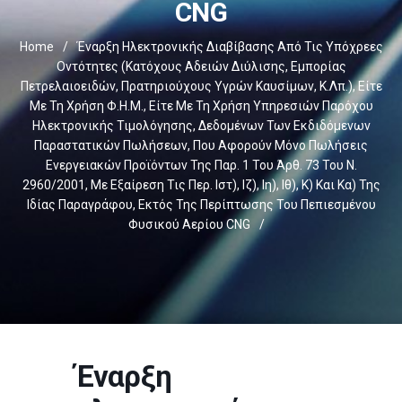
CNG
Home
/
Έναρξη Ηλεκτρονικής Διαβίβασης Από Τις Υπόχρεες
Οντότητες (κατόχους Αδειών Διύλισης, Εμπορίας
Πετρελαιοειδών, Πρατηριούχους Υγρών Καυσίμων, Κ.λπ.), Είτε
Με Τη Χρήση Φ.Η.Μ., Είτε Με Τη Χρήση Υπηρεσιών Παρόχου
Ηλεκτρονικής Τιμολόγησης, Δεδομένων Των Εκδιδόμενων
Παραστατικών Πωλήσεων, Που Αφορούν Μόνο Πωλήσεις
Ενεργειακών Προϊόντων Της Παρ. 1 Του Άρθ. 73 Του Ν.
2960/2001, Με Εξαίρεση Τις Περ. Ιστ), Ιζ), Ιη), Ιθ), Κ) Και Κα) Της
Ιδίας Παραγράφου, Εκτός Της Περίπτωσης Του Πεπιεσμένου
Φυσικού Αερίου CNG
/
Έναρξη