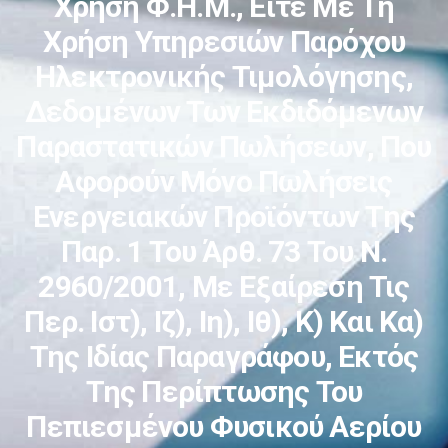
Χρήση Φ.Η.Μ., Είτε Με Τη
Χρήση Υπηρεσιών Παρόχου
Ηλεκτρονικής Τιμολόγησης,
Δεδομένων Των Εκδιδόμενων
Παραστατικών Πωλήσεων, Που
Αφορούν Μόνο Πωλήσεις
Ενεργειακών Προϊόντων Της
Παρ. 1 Του Άρθ. 73 Του Ν.
2960/2001, Με Εξαίρεση Τις
Περ. Ιστ), Ιζ), Ιη), Ιθ), Κ) Και Κα)
Της Ιδίας Παραγράφου, Εκτός
Της Περίπτωσης Του
Πεπιεσμένου Φυσικού Αερίου