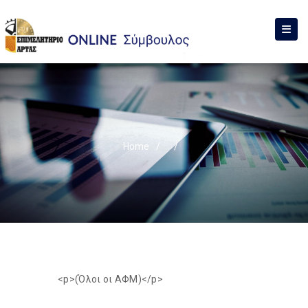
Home
/
/
<p>(Όλοι οι ΑΦΜ)</p>